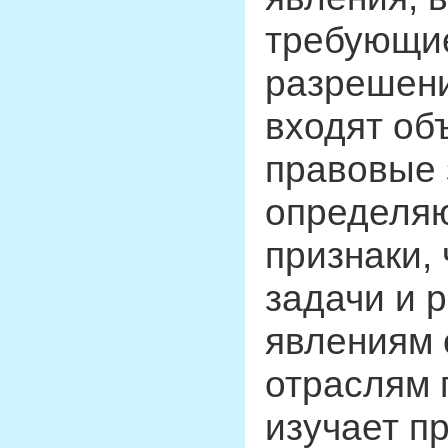
требующие
разрешени
входят об
правовые 
определяю
признаки,
задачи и 
явлениям 
отраслям 
изучает п