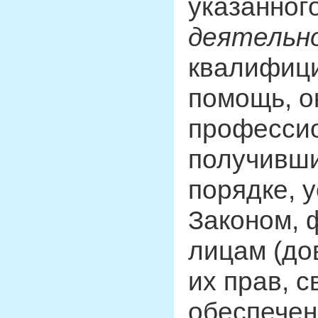
указанног
деятельн
квалифиц
помощь, о
профессио
получивши
порядке, 
Законом, 
лицам (до
их прав, с
обеспечен