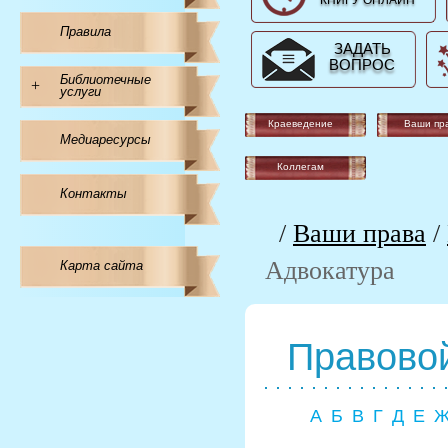
КНИГУ ОНЛАЙН
Правила
ЗАДАТЬ
ВОПРОС
Библиотечные
+
услуги
Краеведение
Ваши пр
Медиаресурсы
Коллегам
Контакты
/
Ваши права
/
Адвокатура
Карта сайта
Правовой
А
Б
В
Г
Д
Е