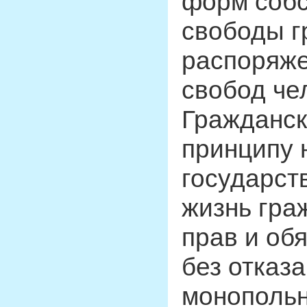
форм собс
свободы г
распоряже
свобод че
Гражданск
принципу 
государст
жизнь гра
прав и об
без отказа
монопольн