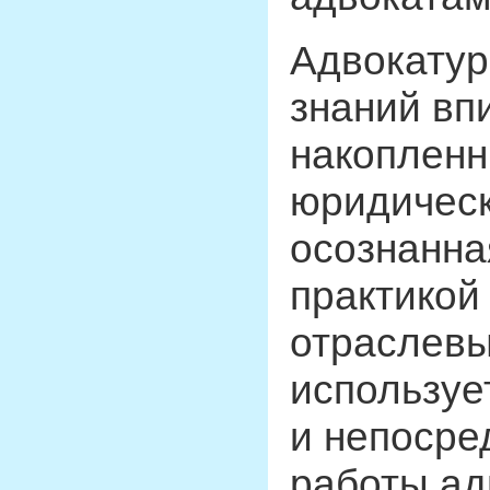
Адвокатур
знаний вп
накоплен
юридическ
осознанна
практикой
отраслевы
используе
и непосре
работы ад