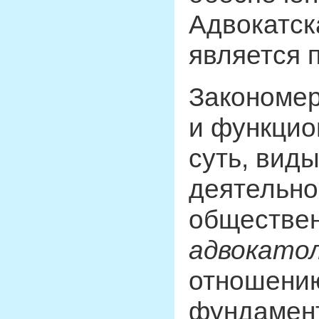
Адвокатск
является 
Закономер
и функцио
суть, вид
деятельно
обществен
адвокато
отношению
фундамен