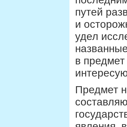
путей раз
и осторожн
удел иссл
названные
в предмет
интересую
Предмет н
составляю
государст
явления, 