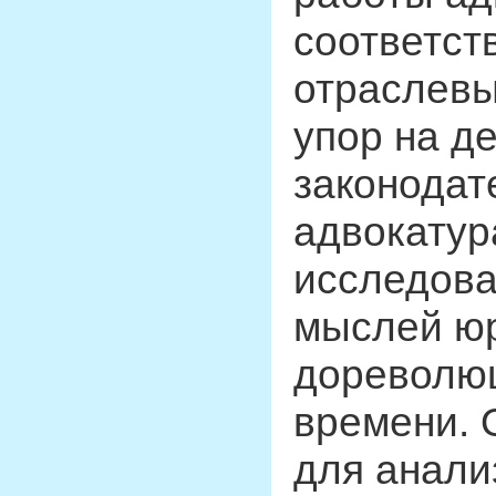
соответст
отраслевы
упор на д
законодате
адвокатур
исследова
мыслей юр
дореволюц
времени. 
для анали