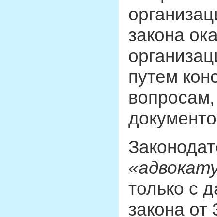
организац
закона ок
организа
путем кон
вопросам,
документо
Законодат
«адвокат
только с 
закона от