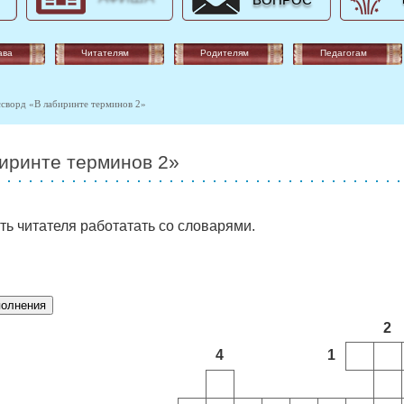
ВОПРОС
ава
Читателям
Родителям
Педагогам
сворд «В лабиринте терминов 2»
иринте терминов 2»
ть читателя работатать со словарями.
2
4
1