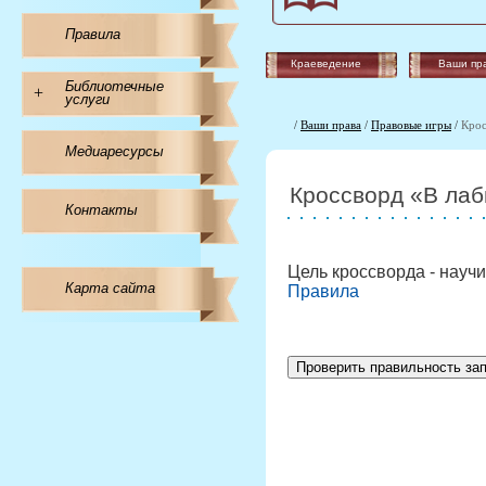
Правила
Краеведение
Ваши пр
Библиотечные
+
услуги
/
Ваши права
/
Правовые игры
/
Крос
Медиаресурсы
Кроссворд «В лаб
Контакты
Цель кроссворда - научи
Карта сайта
Правила