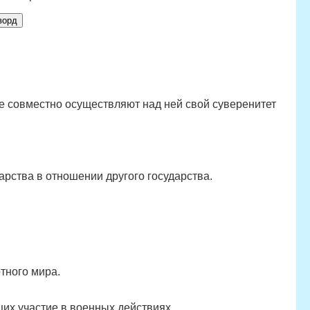
е совместно осуществляют над ней свой суверенитет
рства в отношении другого государства.
тного мира.
их участие в военных действиях.