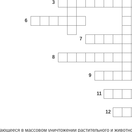
3
6
7
8
9
11
12
ающееся в массовом уничтожении растительного и животно