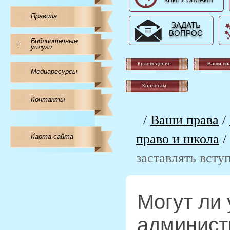
КНИГУ ОНЛАЙН
Правила
ЗАДАТЬ
ВОПРОС
Библиотечные
+
услуги
Краеведение
Ваши пр
Медиаресурсы
Коллегам
Контакты
/
Ваши права
/
право и школа
/
Карта сайта
заставлять вст
Могут ли 
админист