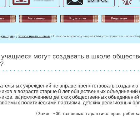
ВОПРОС
ава
Читателям
Родителям
Педагогам
бука прав
/
Детское право и школа
/
С какого возраста учащиеся могут создавать в школе об
а учащиеся могут создавать в школе общест
е?
ательных учреждений не вправе препятствовать созданию 
иков в возрасте старше 8 лет общественных объединений 
иков, за исключением детских общественных объединений 
ваемых политическими партиями, детских религиозных орг
(Закон «Об основных гарантиях прав ребенк