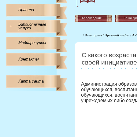
Правила
Краеведение
Ваши пр
Библиотечные
+
услуги
/
Ваши права
/
Правовой ликбез
/
Аз
Медиаресурсы
С какого возраст
Контакты
своей инициатив
Карта сайта
Администрация образов
обучающихся, воспитанн
обучающихся, воспитанн
учреждаемых либо созда