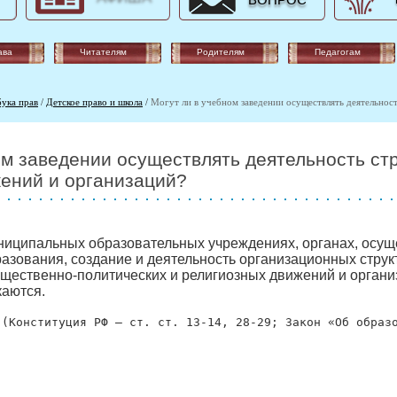
ВОПРОС
ава
Читателям
Родителям
Педагогам
бука прав
/
Детское право и школа
/
Могут ли в учебном заведении осуществлять деятельнос
ом заведении осуществлять деятельность ст
ений и организаций?
униципальных образовательных учреждениях, органах, осу
азования, создание и деятельность организационных струк
бщественно-политических и религиозных движений и орган
каются.
(Конституция РФ — ст. ст. 13-14, 28-29; Закон «Об образ