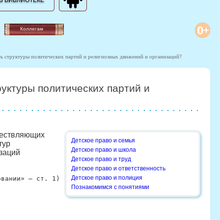
В БИБЛИОТЕКЕ
Коллегам
ть структуры политических партий и религиозных движений и организаций?
руктуры политических партий и
ществляющих
Детское право и семья
тур
Детское право и школа
изаций
Детское право и труд
Детское право и ответственность
Детское право и полиция
овании» — ст. 1)
Познакомимся с понятиями