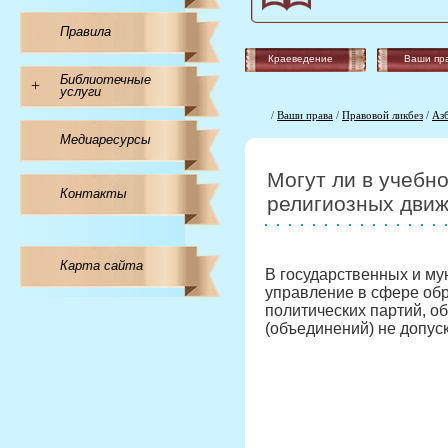
Правила
Краеведение
Ваши пр
Библиотечные
+
услуги
/
Ваши права
/
Правовой ликбез
/
Аз
Медиаресурсы
Могут ли в учебн
Контакты
религиозных движ
Карта сайта
В государственных и м
управление в сфере обр
политических партий, о
(объединений) не допус