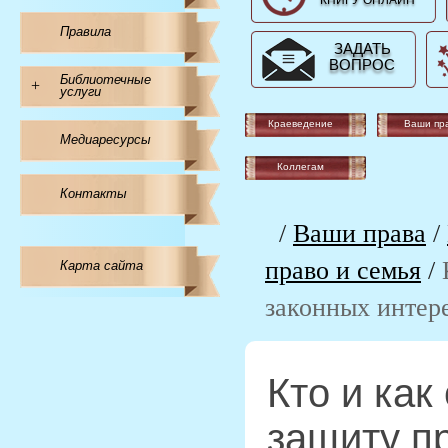
КНИГУ ОНЛАЙН
Правила
ЗАДАТЬ
ВОПРОС
Библиотечные
+
услуги
Краеведение
Ваши пр
Медиаресурсы
Коллегам
Контакты
/
Ваши права
/
право и семья
/
Карта сайта
законных интер
Кто и как
защиту п