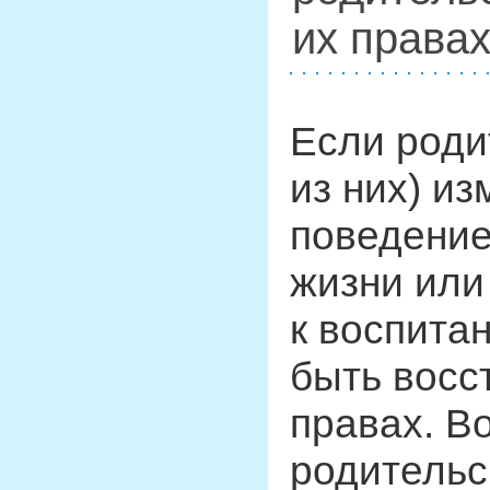
их права
Если роди
из них) и
поведение
жизни или
к воспитан
быть восс
правах. В
родительс