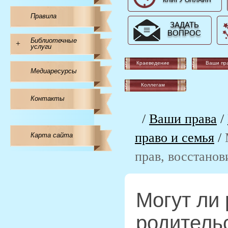
КНИГУ ОНЛАЙН
Правила
ЗАДАТЬ
ВОПРОС
Библиотечные
+
услуги
Краеведение
Ваши пр
Медиаресурсы
Коллегам
Контакты
/
Ваши права
/
право и семья
/
Карта сайта
прав, восстанов
Могут ли
родительс