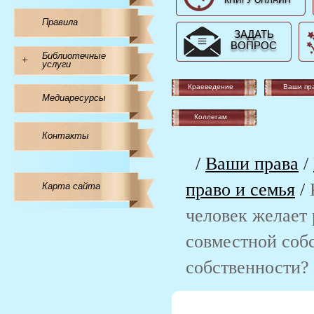
КНИГУ ОНЛАЙН
Правила
ЗАДАТЬ
ВОПРОС
Библиотечные
+
услуги
Краеведение
Ваши пр
Медиаресурсы
Коллегам
Контакты
/
Ваши права
/
право и семья
/
Карта сайта
человек желает 
совместной собс
собственности?