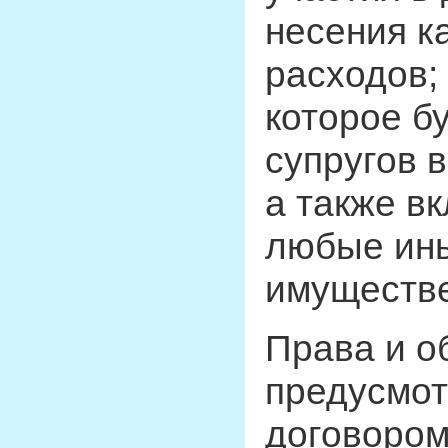
несения к
расходов;
которое б
супругов 
а также в
любые ин
имуществе
Права и о
предусмо
договором