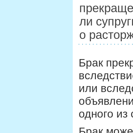
прекраще
ли супруг
о растор
Брак прек
вследстви
или вслед
объявлени
одного из
Брак може