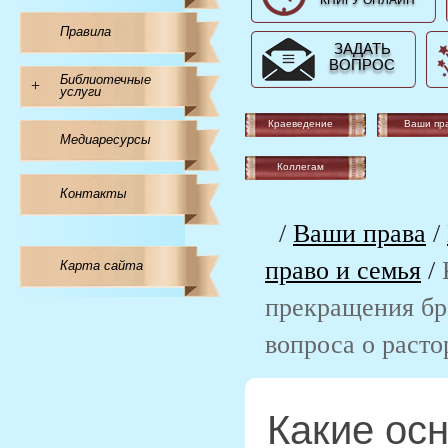
КНИГУ ОНЛАЙН
Правила
ЗАДАТЬ
ВОПРОС
Библиотечные
+
услуги
Краеведение
Ваши пр
Медиаресурсы
Коллегам
Контакты
/
Ваши права
/
право и семья
/
Карта сайта
прекращения бр
вопроса о раст
Какие ос