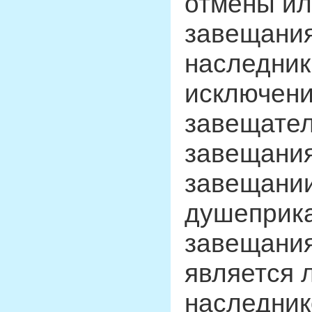
отмены ил
завещания
наследник
исключени
завещател
завещания
завещани
душеприка
завещания)
является 
наследник