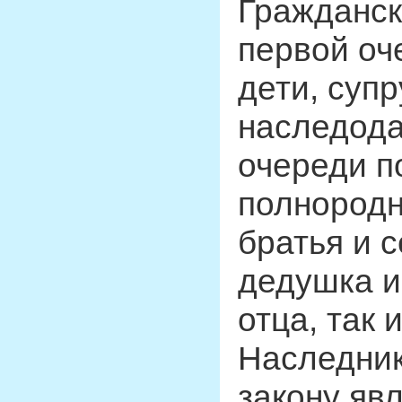
Гражданск
первой оч
дети, супр
наследода
очереди п
полнород
братья и 
дедушка и
отца, так 
Наследник
закону яв