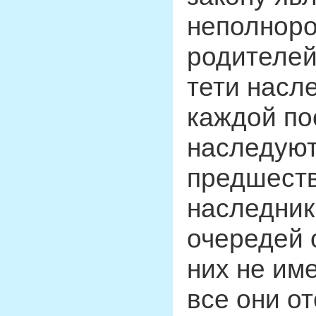
неполноро
родителей
тети насл
каждой п
наследуют
предшеств
наследни
очередей о
них не им
все они о