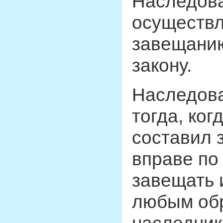
Наследов
осуществл
завещанию
закону.
Наследова
тогда, ког
составил 
вправе по
завещать
любым обр