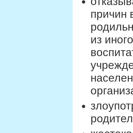
отказыв
причин 
родильн
из иног
воспита
учрежде
населен
организ
злоупот
родител