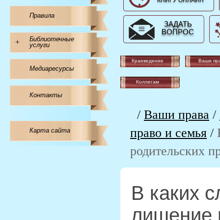
КНИГУ ОНЛАЙН
Правила
ЗАДАТЬ
ВОПРОС
Библиотечные
+
услуги
Краеведение
Ваши пр
Медиаресурсы
Коллегам
Контакты
/
Ваши права
/
право и семья
/
Карта сайта
родительских п
В каких с
лишение 