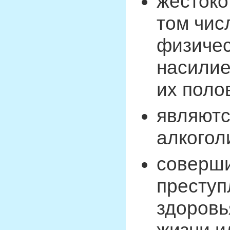
жестоко
том чис
физичес
насилие
их поло
являютс
алкогол
соверш
преступ
здоровь