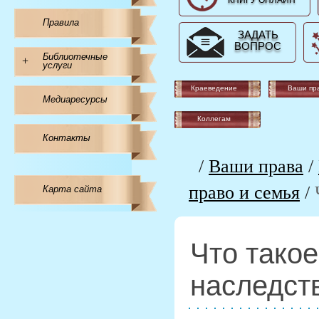
КНИГУ ОНЛАЙН
Правила
ЗАДАТЬ
ВОПРОС
Библиотечные
+
услуги
Краеведение
Ваши пр
Медиаресурсы
Коллегам
Контакты
/
Ваши права
/
право и семья
/
Карта сайта
Что такое
наследст