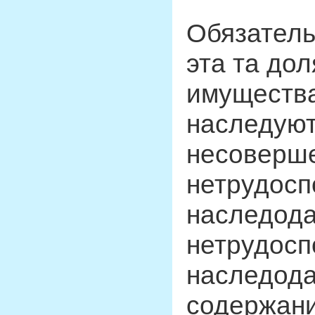
Обязатель
эта та дол
имущества
наследую
несоверш
нетрудосп
наследода
нетрудосп
наследода
содержани