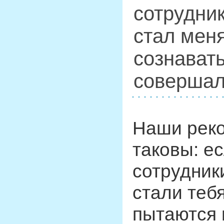
сотрудник
стал меня
сознавать
соверша
Наши рек
таковы: е
сотрудник
стали теб
пытаются 