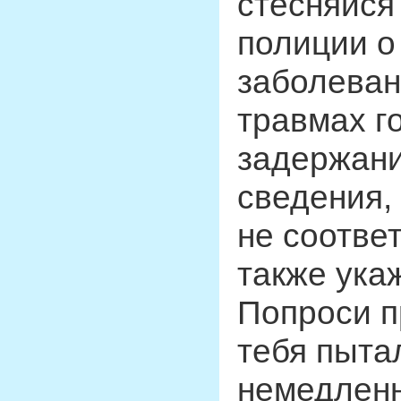
стесняйся
полиции о
заболеван
травмах г
задержани
сведения,
не соотве
также ука
Попроси п
тебя пыта
немедленн