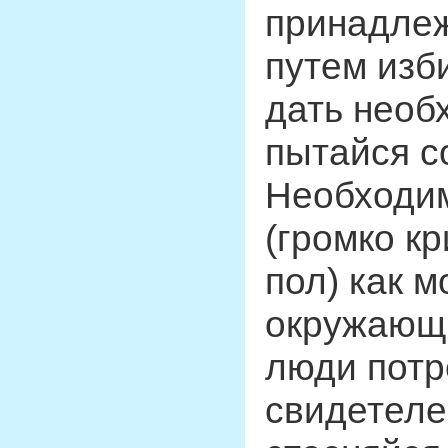
принадлеж
путем изб
дать необ
пытайся с
Необходим
(громко к
пол) как 
окружающ
люди потр
свидетеле