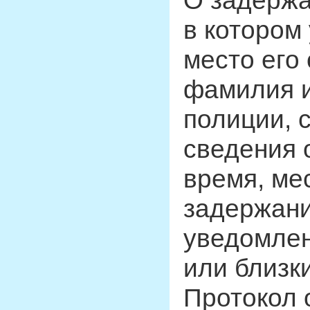
О задержа
в котором
место его
фамилия и
полиции, 
сведения 
время, ме
задержани
уведомлен
или близк
Протокол 