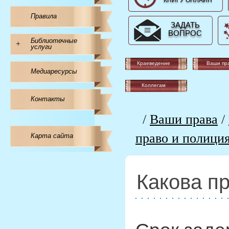
КНИГУ ОНЛАЙН
Правила
ЗАДАТЬ
ВОПРОС
Библиотечные
+
услуги
Краеведение
Ваши пр
Медиаресурсы
Коллегам
Контакты
/
Ваши права
/
право и полици
Карта сайта
Какова п