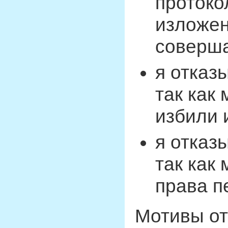
протокол
изложен
соверш
я отказ
так как
избили 
я отказ
так как
права п
Мотивы от