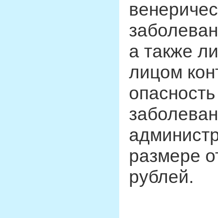
венериче
заболеван
а также л
лицом кон
опасность
заболеван
администр
размере о
рублей.