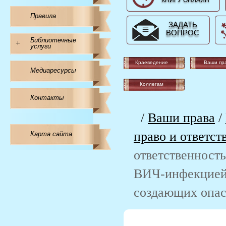
КНИГУ ОНЛАЙН
Правила
ЗАДАТЬ
ВОПРОС
Библиотечные
+
услуги
Краеведение
Ваши пр
Медиаресурсы
Коллегам
Контакты
/
Ваши права
/
право и ответст
Карта сайта
ответственност
ВИЧ-инфекцией,
создающих опас