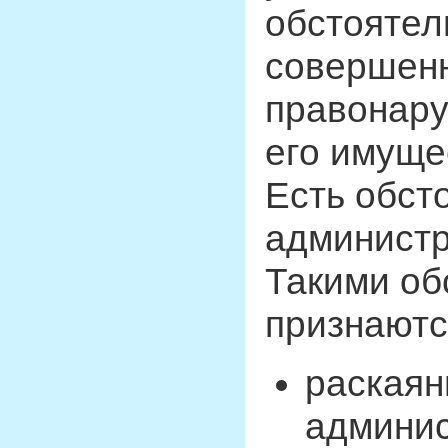
обстоятел
совершенн
правонару
его имуще
Есть обст
администр
Такими об
признаютс
раскаян
админи