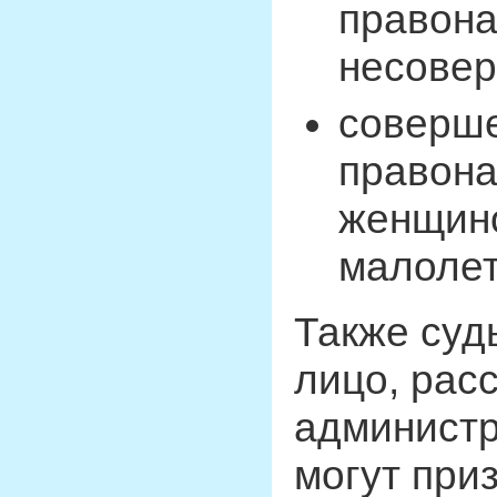
правон
несове
соверше
правон
женщин
малолет
Также суд
лицо, рас
администр
могут при