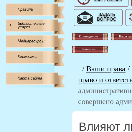
КНИГУ ОНЛАЙН
Правила
ЗАДАТЬ
ВОПРОС
Библиотечные
+
услуги
Краеведение
Ваши пр
Медиаресурсы
Коллегам
Контакты
/
Ваши права
/
право и ответст
Карта сайта
административно
совершено адми
Влияют л