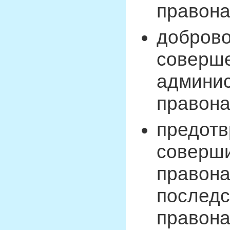
правон
доброво
соверш
админи
правон
предотв
соверш
правона
последс
правона