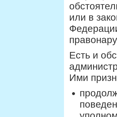
обстоятел
или в зак
Федерации
правонару
Есть и об
администр
Ими призн
продолж
поведен
уполном