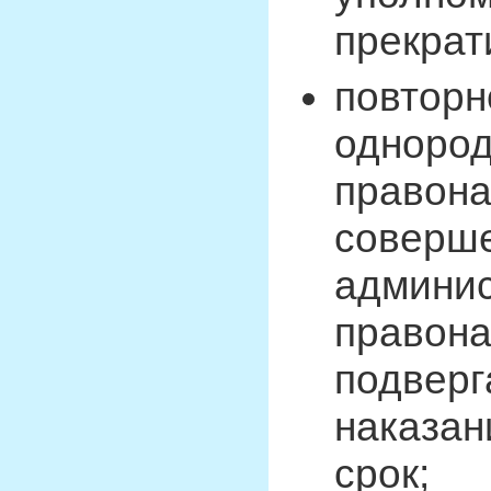
прекрати
повторн
однород
правона
соверше
админис
правона
подверг
наказан
срок;