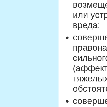
возмеще
или уст
вреда;
соверше
правона
сильног
(аффект
тяжелых
обстоят
соверше