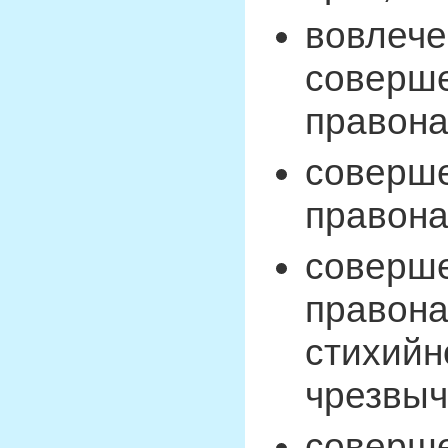
вовлече
соверше
правона
соверше
правона
соверше
правона
стихийн
чрезвыч
соверше