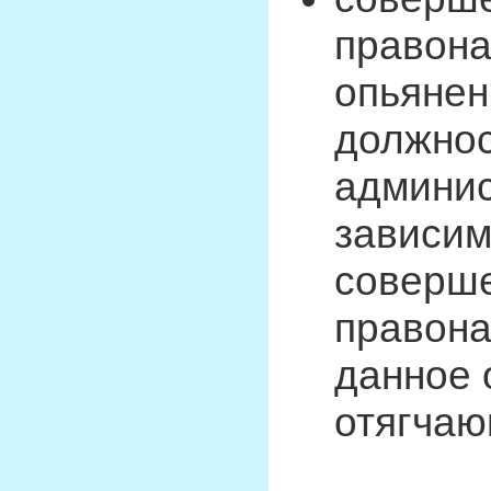
правона
опьянен
должнос
админис
зависим
соверше
правона
данное 
отягча