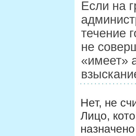
Если на 
админист
течение 
не соверш
«имеет» 
взыскани
Нет, не сч
Лицо, кот
назначено