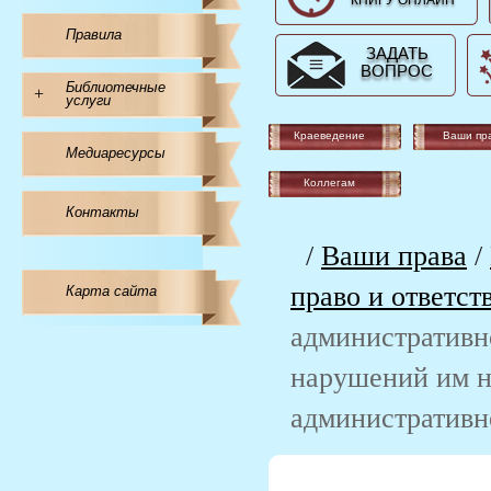
КНИГУ ОНЛАЙН
Правила
ЗАДАТЬ
ВОПРОС
Библиотечные
+
услуги
Краеведение
Ваши пр
Медиаресурсы
Коллегам
Контакты
/
Ваши права
/
право и ответст
Карта сайта
административно
нарушений им не
административн