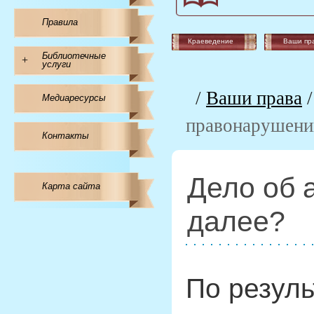
Правила
Краеведение
Ваши пр
Библиотечные
+
услуги
/
Ваши права
Медиаресурсы
правонарушении
Контакты
Дело об 
Карта сайта
далее?
По резул