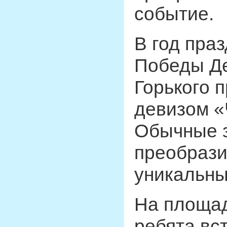
событие.
В год пра
Победы Де
Горького 
девизом «
Обычные 
преобрази
уникальны
На площад
ребята вс