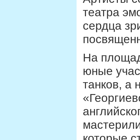
театра эм
сердца зр
посвящен
На площад
юные учас
танков, а 
«Георгиев
английског
мастерили
которые с