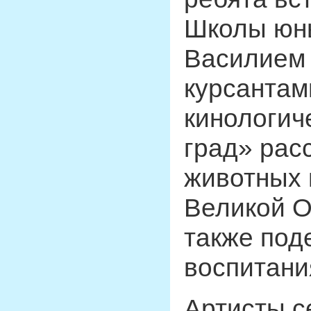
Школы юн
Василием
курсантам
кинологи
град» рас
животных 
Великой О
также под
воспитани
Артисты с