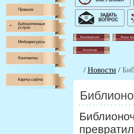
КНИГУ ОНЛАЙН
Правила
ЗАДАТЬ
ВОПРОС
Библиотечные
+
услуги
Краеведение
Ваши пр
Медиаресурсы
Коллегам
Контакты
/
Новости
/
Биб
Карта сайта
Библионо
Библионоч
превратил