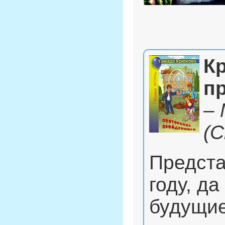
К
п
– 
(
Предста
году, да
будущие