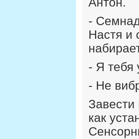
Антон.
- Семнад
Настя и 
набирае
- Я тебя
- Не виб
Завести 
как уста
Сенсорны