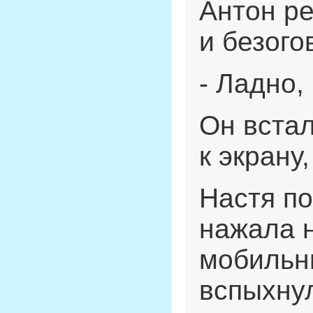
Антон р
и безого
- Ладно,
Он встал
к экрану
Настя по
нажала н
мобильн
вспыхнул