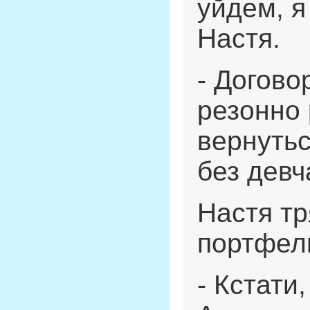
уйдем, я
Настя.
- Догово
резонно 
вернутьс
без девч
Настя т
портфел
- Кстати