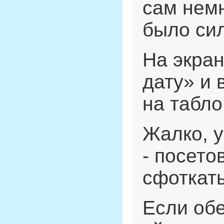
сам немн
было сил
На экран
дату» и
на табло
Жалко, у
- посето
сфоткать
Если обе