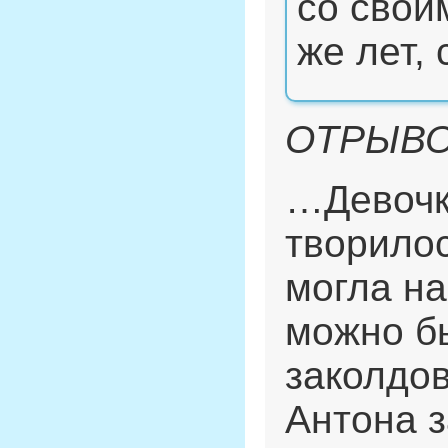
со свои
же лет, 
ОТРЫВО
…Девочка
творилос
могла на
можно б
заколдов
Антона з