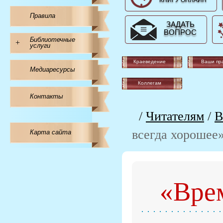
КНИГУ ОНЛАЙН
Правила
ЗАДАТЬ
ВОПРОС
Библиотечные
+
услуги
Краеведение
Ваши пр
Медиаресурсы
Коллегам
Контакты
/
Читателям
/
В
всегда хорошее
Карта сайта
«Вре