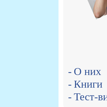
-
О них
-
Книги
-
Тест-в