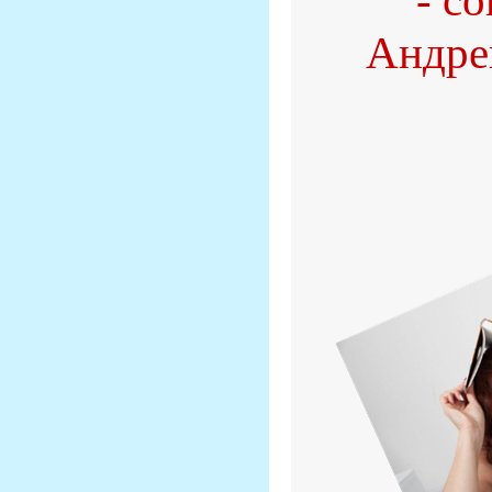
- c
Андре