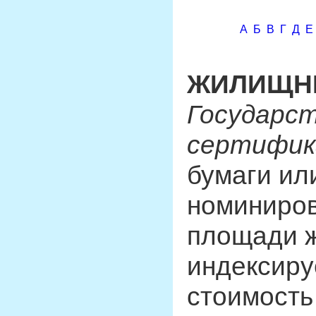
А
Б
В
Г
Д
Е
ЖИЛИЩН
Государс
сертифи
бумаги ил
номиниров
площади 
индексир
стоимость