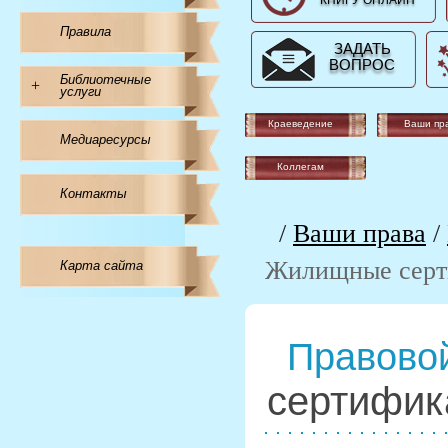
КНИГУ ОНЛАЙН
Правила
ЗАДАТЬ
ВОПРОС
Библиотечные
+
услуги
Краеведение
Ваши пр
Медиаресурсы
Коллегам
Контакты
/
Ваши права
/
Жилищные серт
Карта сайта
Правовой
сертифик