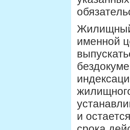
обязатель
Жилищный
именной ц
выпускать
бездокуме
индексаци
жилищног
устанавли
и остаетс
срока дей