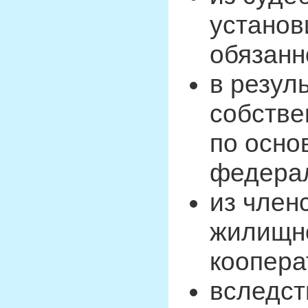
установ
обязанн
в резул
собстве
по осно
федера
из член
жилищн
коопера
вследст