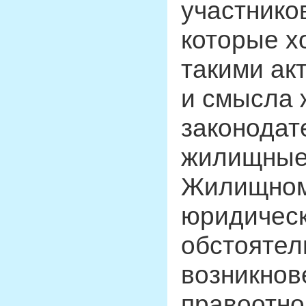
участнико
которые х
такими ак
и смысла
законодат
жилищные 
Жилищном
юридичес
обстоятел
возникно
правоотно