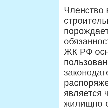
Членство 
строитель
порождае
обязанност
ЖК РФ осн
пользован
законодат
распоряж
является 
жилищно-с