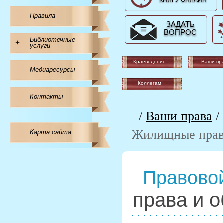
КНИГУ ОНЛАЙН
Правила
ЗАДАТЬ
ВОПРОС
Библиотечные
+
услуги
Краеведение
Ваши пр
Медиаресурсы
Коллегам
Контакты
/
Ваши права
/
Жилищные права
Карта сайта
Правовой
права и 