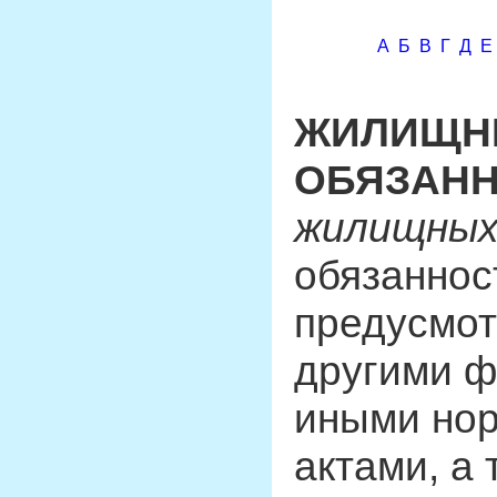
А
Б
В
Г
Д
Е
ЖИЛИЩНЫ
ОБЯЗАН
жилищных
обязаннос
предусмот
другими ф
иными но
актами, а 