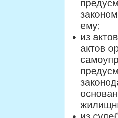
предус
законом
ему;
из акто
актов о
самоупр
предус
законод
основан
жилищны
из суде