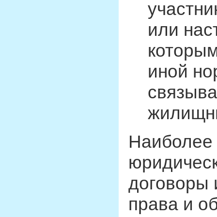
участни
или нас
которым
иной но
связыва
жилищны
Наиболее
юридическ
договоры 
права и о