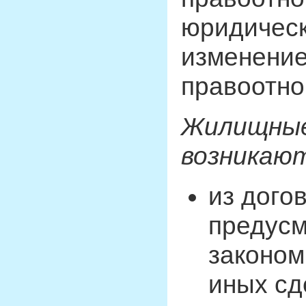
юридическ
изменени
правоотно
Жилищные
возникаю
из дого
предус
законом
иных сд