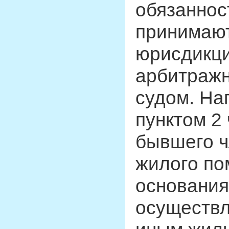
обязаннос
принимаю
юрисдикци
арбитражн
судом. На
пунктом 2 
бывшего ч
жилого по
основания
осуществл