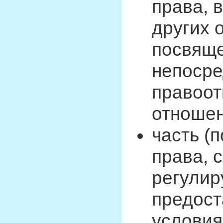
права, 
других 
посвящ
непоср
правоот
отношен
часть (
права, 
регулир
предост
условия