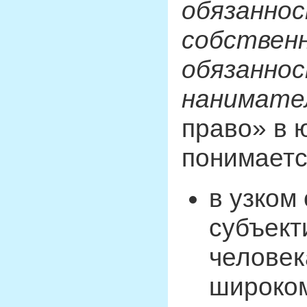
обязанно
собственн
обязаннос
нанимате
право» в 
понимаетс
в узком
субъект
человек
широком