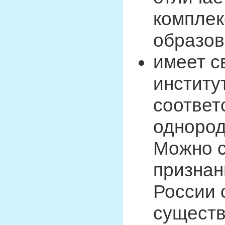
комплек
образов
имеет с
институ
соответ
одноро
Можно с
признан
России 
сущест