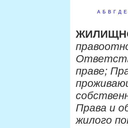
А
Б
В
Г
Д
Е
ЖИЛИЩН
правоотн
Ответств
праве; Пр
проживаю
собствен
Права и о
жилого по