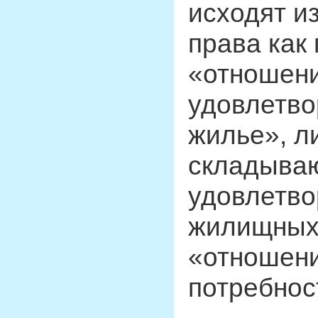
исходят и
права как
«отношени
удовлетво
жилье», л
складыва
удовлетво
жилищных 
«отношени
потребност