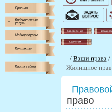
КНИГУ ОНЛАЙН
Правила
ЗАДАТЬ
ВОПРОС
Библиотечные
+
услуги
Краеведение
Ваши пр
Медиаресурсы
Коллегам
Контакты
/
Ваши права
/
Жилищное прав
Карта сайта
Правовой
право