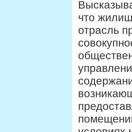
Высказыва
что жилищ
отрасль п
совокупно
обществе
управлен
содержани
возникающ
предоста
помещений
условиях 