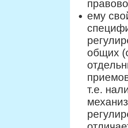
правово
ему сво
специф
регулир
общих (
отдельн
приемов
т.е. на
механиз
регулир
отличае