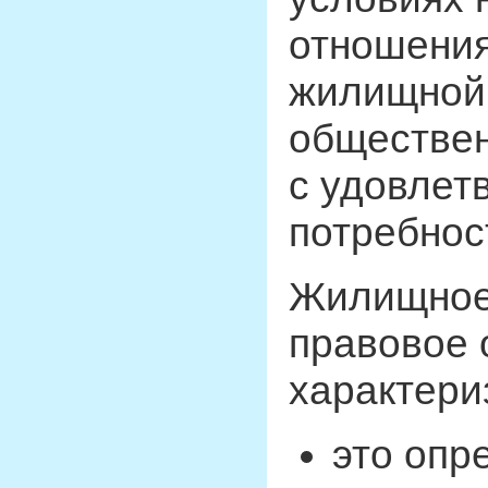
отношения
жилищной 
обществен
с удовле
потребнос
Жилищное 
правовое 
характериз
это опр