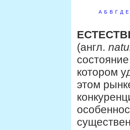
А
Б
В
Г
Д
Е
ЕСТЕСТ
(англ.
natu
состояние
котором у
этом рынк
конкуренц
особеннос
существе