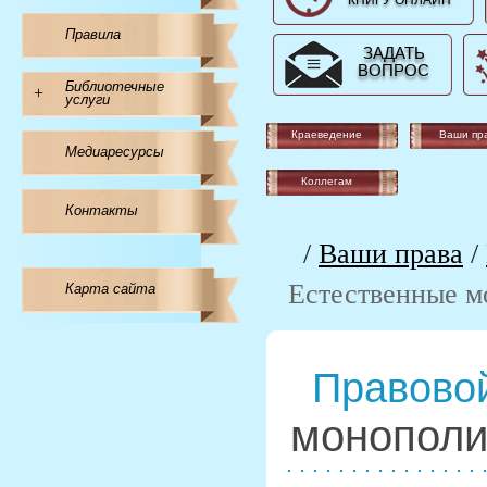
КНИГУ ОНЛАЙН
Правила
ЗАДАТЬ
ВОПРОС
Библиотечные
+
услуги
Краеведение
Ваши пр
Медиаресурсы
Коллегам
Контакты
/
Ваши права
/
Естественные м
Карта сайта
Правовой
монопол