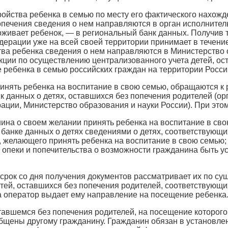
ойства ребенка в семью по месту его фактического нахожд
опечения сведения о нем направляются в орган исполнител
оживает ребенок, — в региональный банк данных. Получив 
дерации уже на всей своей территории принимает в течени
ва ребенка сведения о нем направляются в Министерство 
ции по осуществлению централизованного учета детей, ост
е ребенка в семью российских граждан на территории Росси
инять ребенка на воспитание в свою семью, обращаются 
 данных о детях, оставшихся без попечения родителей (о
ации, Министерство образования и науки России). При эт
ина о своем желании принять ребенка на воспитание в сво
 банке данных о детях сведениями о детях, соответствующи
, желающего принять ребенка на воспитание в свою семью;
 опеки и попечительства о возможности гражданина быть 
срок со дня получения документов рассматривает их по су
тей, оставшихся без попечения родителей, соответствующих
 оператор выдает ему направление на посещение ребенка
тавшемся без попечения родителей, на посещение которого
бщены другому гражданину. Гражданин обязан в установле