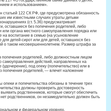
 № 217 «О государственном банке данных о детях,
анием и использованием».
н статьей 122 СК РФ, где предусмотрена обязанность
ших им известными случаях утраты детьми
онарушениях (ст. 5.36) предусматривает
и, оставшиеся без попечения родителей, либо
 или органа местного самоуправления порядка или
 на воспитание в семью (на усыновление
е для детей-сирот или для детей, оставшихся без
ий о таком несовершеннолетнем. Размер штрафа за
з попечения родителей, либо должностным лицом
го самоуправления действий, направленных на
(удочерение), под опеку (попечительство) или в
ез попечения родителей, — влечет наложение
 опеки и попечительства обязаны в течение трех
ечительства должны проверить достоверность
 выявить родственников, которые смогут обеспечить
 нет родственников, он незамедлительно должен быть
гиональном и федеральном уровнях.