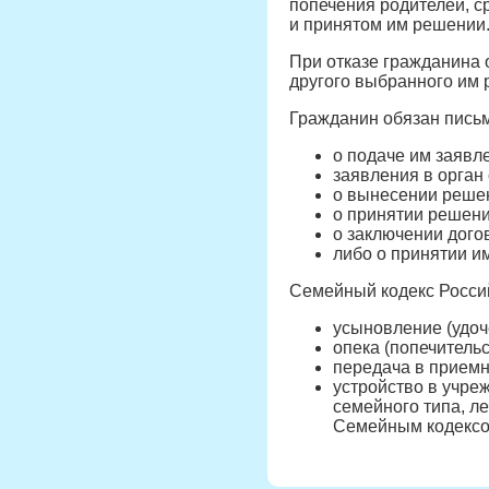
попечения родителей, с
и принятом им решении
При отказе гражданина 
другого выбранного им 
Гражданин обязан пись
о подаче им заявл
заявления в орган
о вынесении решен
о принятии решени
о заключении дого
либо о принятии и
Семейный кодекс Росси
усыновление (удоч
опека (попечительс
передача в прием
устройство в учреж
семейного типа, л
Семейным кодексом