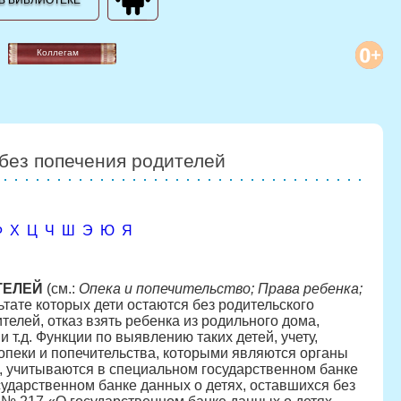
В БИБЛИОТЕКЕ
Коллегам
без попечения родителей
Ф
Х
Ц
Ч
Ш
Э
Ю
Я
ТЕЛЕЙ
(см.:
Опека и попечительство; Права ребенка;
ьтате которых дети остаются без родительского
телей, отказ взять ребенка из родильного дома,
т.д. Функции по выявлению таких детей, учету,
 опеки и попечительства, которыми являются органы
, учитываются в специальном государственном банке
сударственном банке данных о детях, оставшихся без