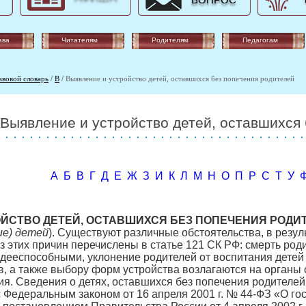
ВОПРОС
ава
Читателям
Родителям
Педагогам
авовой словарь
/
В
/
Выявление и устройство детей, оставшихся без попечения родителей
Выявление и устройство детей, оставшихся 
А
Б
В
Г
Д
Е
Ж
З
И
К
Л
М
Н
О
П
Р
С
Т
У
ЙСТВО ДЕТЕЙ, ОСТАВШИХСЯ БЕЗ ПОПЕЧЕНИЯ РОДИ
ие) детей
). Существуют различные обстоятельства, в резул
 этих причин перечислены в статье 121 СК РФ: смерть роди
ееспособными, уклонение родителей от воспитания детей и 
в, а также выбору форм устройства возлагаются на органы
я. Сведения о детях, оставшихся без попечения родителей
с Федеральным законом от 16 апреля 2001 г. № 44-ФЗ «О го