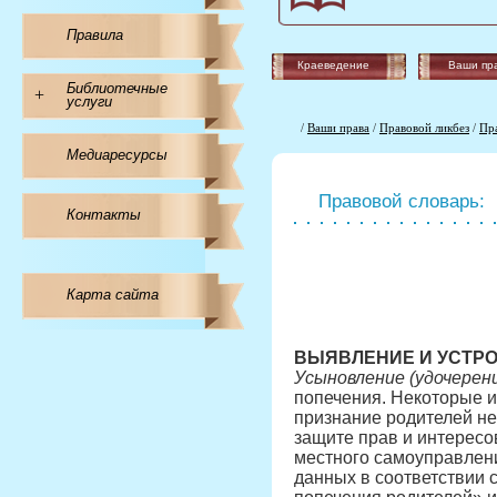
Правила
Краеведение
Ваши пр
Библиотечные
+
услуги
/
Ваши права
/
Правовой ликбез
/
Пр
Медиаресурсы
Правовой словарь:
Контакты
Карта сайта
ВЫЯВЛЕНИЕ И УСТРО
Усыновление (удочерен
попечения. Некоторые из
признание родителей нед
защите прав и интересо
местного самоуправлени
данных в соответствии 