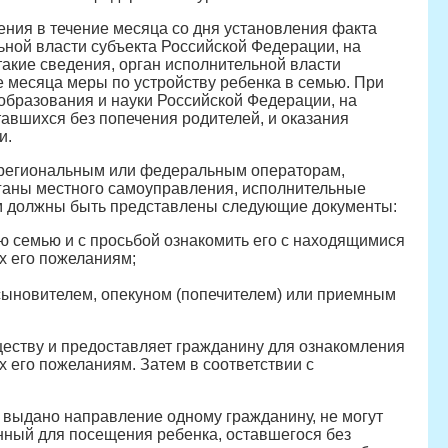
ения в течение месяца со дня установления факта
ьной власти субъекта Российской Федерации, на
такие сведения, орган исполнительной власти
е месяца меры по устройству ребенка в семью. При
образования и науки Российской Федерации, на
авшихся без попечения родителей, и оказания
и.
к региональным или федеральным операторам,
рганы местного самоуправления, исполнительные
ом должны быть представлены следующие документы:
ю семью и с просьбой ознакомить его с находящимися
х его пожеланиям;
усыновителем, опекуном (попечителем) или приемным
ществу и предоставляет гражданину для ознакомления
 его пожеланиям. Затем в соответствии с
.
 выдано направление одному гражданину, не могут
нный для посещения ребенка, оставшегося без