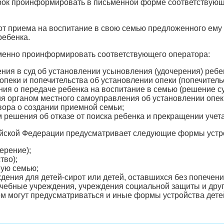
рок проинформировать в письменной форме соответствующе
.
от приема на воспитание в свою семью предложенного ему
ребенка.
менно проинформировать соответствующего оператора:
ения в суд об установлении усыновления (удочерения) ребе
 опеки и попечительства об установлении опеки (попечитель
ия о передаче ребенка на воспитание в семью (решение су
я органом местного самоуправления об установлении опеки
вора о создании приемной семьи;
м решения об отказе от поиска ребенка и прекращении учет
йской Федерации предусматривает следующие формы устрой
ерение);
тво);
ную семью;
дения для детей-сирот или детей, оставшихся без попечени
ечебные учреждения, учреждения социальной защиты и друг
 могут предусматриваться и иные формы устройства дете