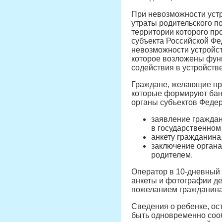
При невозможности устр
утраты родительского п
территории которого пр
субъекта Российской Фе
невозможности устройст
которое возложены функ
содействия в устройств
Граждане, желающие пр
которые формируют банк
органы субъектов Федер
заявление граждан
в государственном
анкету гражданина
заключение органа
родителем.
Оператор в 10-дневный 
анкеты и фотографии де
пожеланием гражданина
Сведения о ребенке, ос
быть одновременно соо