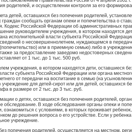
 постановлением Правительства России от 4 апреля 2002 г.
ия родителей, и осуществлении контроля за его формиров
ета детей, оставшихся без попечения родителей, установле
 граждан сообщать органам опеки и попечительства о став
я. Кодекс Российской Федерации об административных прав
ушение руководителем учреждения, в котором находятся дет
на исполнительной власти субъекта Российской Федерации
 сведений о несовершеннолетнем, нуждающемся в передаче
 (попечительство) или в приемную семью) либо в учреждени
 также за предоставление заведомо недостоверных сведен
тавляет от 1 тыс. до 1 тыс. 500 руб.
ем учреждения, в котором находятся дети, оставшиеся бе
власти субъекта Российской Федерации или органа местно
тнего от передачи на воспитание в семью (на усыновление 
 учреждение для детей-сирот или для детей, оставшихся б
а в размере от 2 тыс. до 3 тыс. руб.
ации о детях, оставшихся без попечения родителей, органы
е обследование. В ходе обследования органы опеки и поп
 ознакомиться с условиями, в которых проживает ребенок,
нком до решения вопроса о его устройстве. Если у ребенка
ьное учреждение.
 без попечения родителей, осуществляется на местном, ре