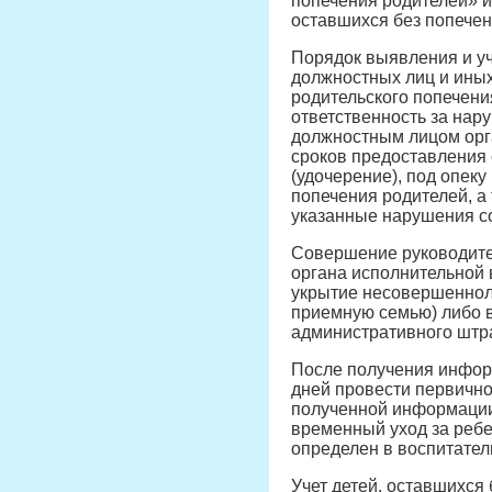
попечения родителей» и
оставшихся без попечен
Порядок выявления и уч
должностных лиц и иных
родительского попечени
ответственность за нар
должностным лицом орга
сроков предоставления
(удочерение), под опеку
попечения родителей, а
указанные нарушения сос
Совершение руководител
органа исполнительной 
укрытие несовершенноле
приемную семью) либо в
административного штраф
После получения информ
дней провести первично
полученной информации,
временный уход за ребе
определен в воспитател
Учет детей, оставшихся