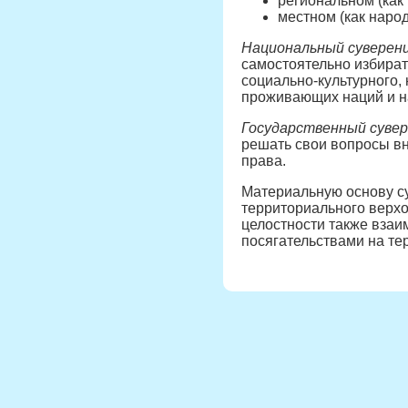
региональном (как 
местном (как наро
Национальный сувере
самостоятельно избират
социально-культурного,
проживающих наций и на
Государственный суве
решать свои вопросы в
права.
Материальную основу су
территориального верхо
целостности также взаи
посягательствами на те