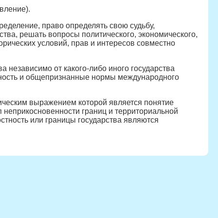
вление).
еделение, право определять свою судьбу,
ства, решать вопросы политического, экономического,
торических условий, прав и интересов совместно
а независимо от какого-либо иного государства
онность и общепризнанные нормы международного
ическим выражением которой является понятие
п неприкосновенности границ и территориальной
стность или границы государства являются