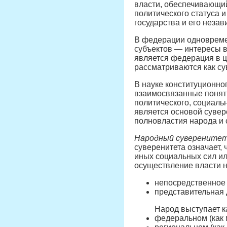
власти, обеспечивающий
политического статуса 
государства и его неза
В федерации одновремен
субъектов — интересы в
является федерация в ц
рассматриваются как су
В науке конституционно
взаимосвязанные понят
политического, социаль
является основой сувер
полновластия народа и 
Народный суверените
суверенитета означает, 
иных социальных сил ил
осуществление власти н
непосредственное 
представительная 
Народ выступает ка
федеральном (как 