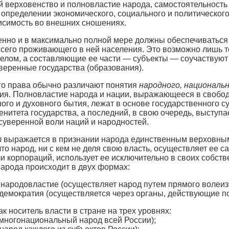
 верховенство и полновластие народа, самостоятельность 
и определении экономического, социального и политическог
висимость во внешних сношениях.
но и в максимально полной мере должны обеспечиваться ин
сего проживающего в ней населения. Это возможно лишь то
елом, а составляющие ее части — субъекты — соучаствуют
веренные государства (образования).
го права обычно различают понятия
народного, националь
ия. Полновластие народа и нации, выражающееся в свобо
ного и духовного бытия, лежат в основе государственного 
енитета государства, а последний, в свою очередь, высту
суверенной воли наций и народностей.
т
выражается в признании народа единственным верховным 
что народ, ни с кем не деля свою власть, осуществляет ее 
и корпораций, использует ее исключительно в своих собств
арода происходит в двух формах:
народовластие (осуществляет народ путем прямого волеиз
демократия (осуществляется через органы, действующие п
к носитель власти в стране на трех уровнях:
многонациональный народ всей России);