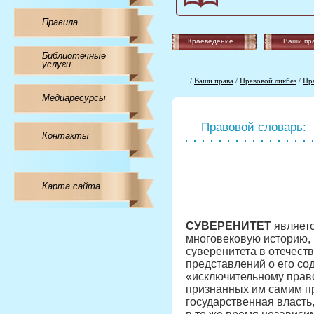
Правила
Краеведение
Ваши пр
Библиотечные
+
услуги
/
Ваши права
/
Правовой ликбез
/
Пр
Медиаресурсы
Правовой словарь:
Контакты
Карта сайта
СУВЕРЕНИТЕТ
являетс
многовековую историю, 
суверенитета в отечест
представлений о его сод
«исключительному право
признанных им самим п
государственная власть