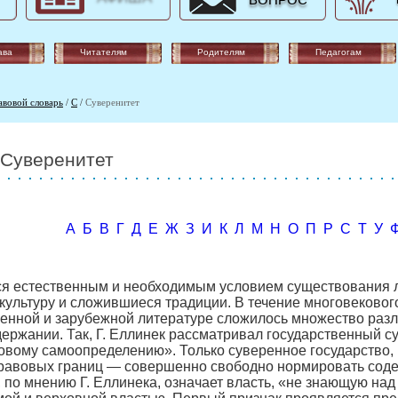
ВОПРОС
ава
Читателям
Родителям
Педагогам
авовой словарь
/
С
/
Суверенитет
Суверенитет
А
Б
В
Г
Д
Е
Ж
З
И
К
Л
М
Н
О
П
Р
С
Т
У
я естественным и необходимым условием существования лю
культуру и сложившиеся традиции. В течение многовековог
венной и зарубежной литературе сложилось множество раз
ержании. Так, Г. Еллинек рассматривал государственный су
вому самоопределению». Только суверенное государство, 
равовых границ — совершенно свободно нормировать соде
, по мнению Г. Еллинека, означает власть, «не знающую над