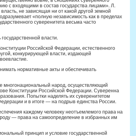
еимущественно вовне, в сношениях суверенного
ию с входящими в состав государства лицами». Л.
 власть, не зависящая ни от какой другой земной
 подразумевает «полную независимость как в пределах
сударственного суверенитета весьма часто
 государственной власти.
Конституции Российской Федерации, естественного
другой, конкурирующей власти, издающей
двоевластие.
ринимать нормативные акты и обеспечивать
 ее многонациональный народ, осуществляющий
нове Конституции Российской Федерации. Суверенна
бразования. Попытки наделять их суверенитетом
едерации и в итоге — на подрыв единства России.
еспечения каждому человеку неотъемлемого права на
ароду — права на самоопределение в избранных им
циональный принцип и условие государственной