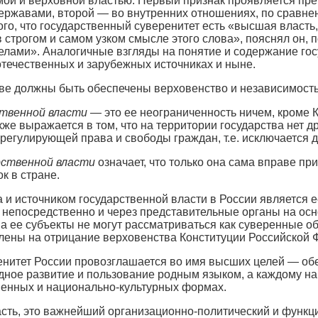
мой и верховной властью. Первый признак проявляется пр
державами, второй — во внутренних отношениях, по сравнен
го, что государственный суверенитет есть «высшая власть,
в строгом и самом узком смысле этого слова», пояснял он,
еделами». Аналогичные взгляды на понятие и содержание го
отечественных и зарубежных источниках и ныне.
ве должны быть обеспечены верховенство и независимость
ственной власти
— это ее неограниченность ничем, кроме 
акже выражается в том, что на территории государства нет 
регулирующей права и свободы граждан, т.е. исключается 
рственной власти
означает, что только она сама вправе п
к в стране.
 и источником государственной власти в России является
 непосредственно и через представительные органы на ос
 а ее субъекты не могут рассматриваться как суверенные о
ены на отрицание верховенства Конституции Российской Ф
енитет России провозглашается во имя высших целей — об
дное развитие и пользование родным языком, а каждому н
венных и национально-культурных формах.
асть, это важнейший организационно-политический и функ