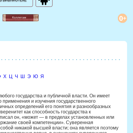
В БИБЛИОТЕКЕ
Коллегам
Ф
Х
Ц
Ч
Ш
Э
Ю
Я
бого государства и публичной власти. Он имеет
о применения и изучения государственного
личных определений его понятия и разнообразных
веренитет как способность государства к
писал он, «может — в пределах установленных или
ржание своей компетенции». Суверенная
 собой никакой высшей власти; она является поэтому