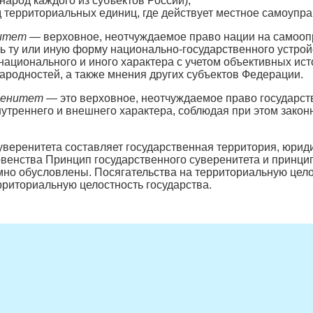
народ каждого из субъектов России);
д территориальных единиц, где действует местное самоупра
нитет
— верховное, неотчуждаемое право нации на самоопр
ь ту или иную форму национально-государственного устрой
 национального и иного характера с учетом объективных ис
родностей, а также мнения других субъектов Федерации.
ренитет
— это верховное, неотчуждаемое право государств
нутреннего и внешнего характера, соблюдая при этом зак
веренитета составляет государственная территория, юрид
венства Принцип государственного суверенитета и принци
мно обусловлены. Посягательства на территориальную цело
рриториальную целостность государства.