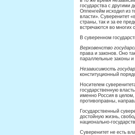
в то же время независи
государства с другими 
Оппенгейм исходил из то
власти». Суверенитет «
страны, так и за ее пр
встречаются во многих 
В суверенном государст
Верховенство государ
права и законов. Оно т
параллельные законы и 
Независимость госуда
конституционный порядо
Носителем суверенитета
государственную власть
именно Россия в целом,
противоправны, направл
Государственный сувер
достойную жизнь, свобо
национально-государст
Суверенитет не есть вл