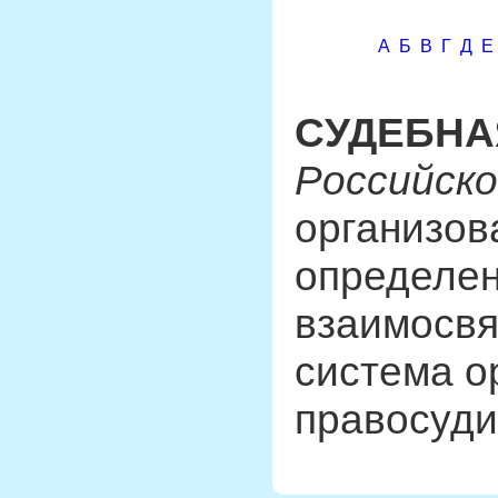
А
Б
В
Г
Д
Е
СУДЕБНА
Российск
организов
определе
взаимосвя
система о
правосуди