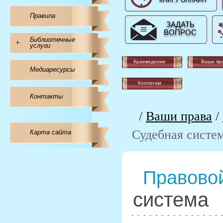
КНИГУ ОНЛАЙН
Правила
ЗАДАТЬ
ВОПРОС
Библиотечные
+
услуги
Краеведение
Ваши пр
Медиаресурсы
Коллегам
Контакты
/
Ваши права
/
Судебная систе
Карта сайта
Правовой
система