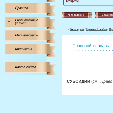
Правила
Краеведение
Ваши пр
Библиотечные
+
услуги
/
Ваши права
/
Правовой ликбез
/
Пр
Медиаресурсы
Правовой словарь:
Контакты
Карта сайта
СУБСИДИИ
(см.:
Право