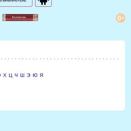
В БИБЛИОТЕКЕ
Коллегам
Ф
Х
Ц
Ч
Ш
Э
Ю
Я