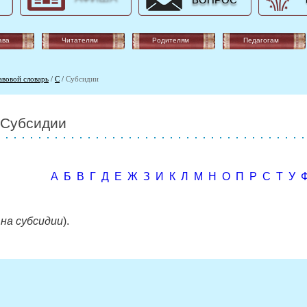
ВОПРОС
ава
Читателям
Родителям
Педагогам
авовой словарь
/
С
/
Субсидии
Субсидии
А
Б
В
Г
Д
Е
Ж
З
И
К
Л
М
Н
О
П
Р
С
Т
У
 на субсидии
).