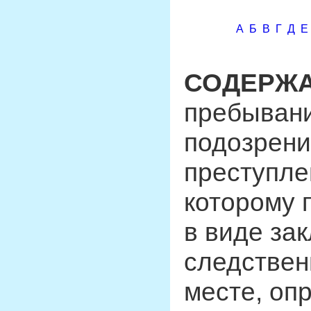
А
Б
В
Г
Д
Е
СОДЕРЖА
пребывани
подозрени
преступле
которому 
в виде за
следствен
месте, о