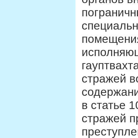
пограничн
специальн
помещени
исполняющ
гауптвахт
стражей в
содержани
в статье 
стражей п
преступле