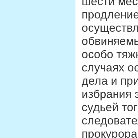
шести мес
продление
осуществл
обвиняемы
особо тяж
случаях о
дела и пр
избрания 
судьей то
следовате
прокурора