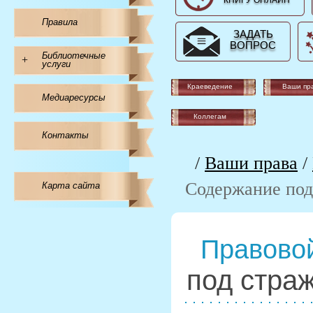
КНИГУ ОНЛАЙН
Правила
ЗАДАТЬ
ВОПРОС
Библиотечные
+
услуги
Краеведение
Ваши пр
Медиаресурсы
Коллегам
Контакты
/
Ваши права
/
Содержание под
Карта сайта
Правовой
под стра