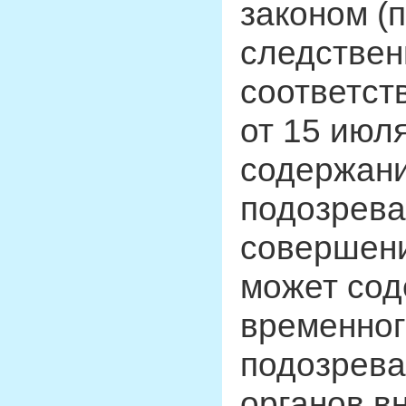
законом (п
следствен
соответст
от 15 июл
содержани
подозрева
совершени
может сод
временног
подозрев
органов в