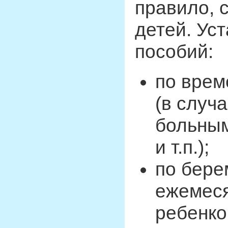
правило, 
детей. Ус
пособий:
по врем
(в случ
больным
и т.п.);
по бере
ежемеся
ребенко