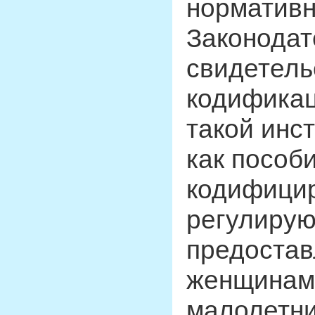
нормативн
Законодат
свидетель
кодификац
такой инс
как пособи
кодифици
регулиру
предостав
женщинам
малолетни