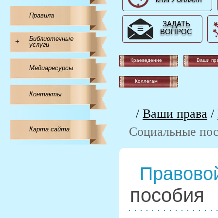
КНИГУ ОНЛАЙН
Правила
ЗАДАТЬ
ВОПРОС
Библиотечные
+
услуги
Краеведение
Ваши пр
Медиаресурсы
Коллегам
Контакты
/
Ваши права
/
Социальные по
Карта сайта
Правовой
пособия