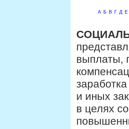
А
Б
В
Г
Д
Е
СОЦИАЛ
представл
выплаты, 
компенсац
заработка
и иных за
в целях с
повышенны