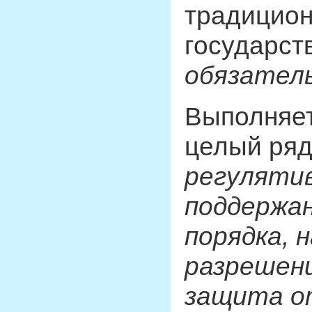
традицион
государс
обязател
Выполняет
целый ряд
регулятив
поддержа
порядка, 
разрешени
защита о