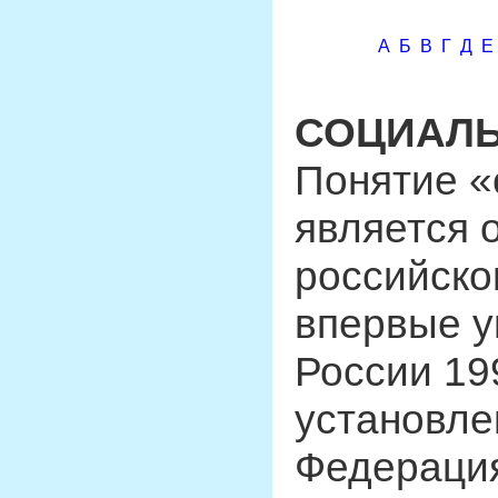
А
Б
В
Г
Д
Е
СОЦИАЛЬ
Понятие «
является 
российско
впервые у
России 1993
установле
Федераци