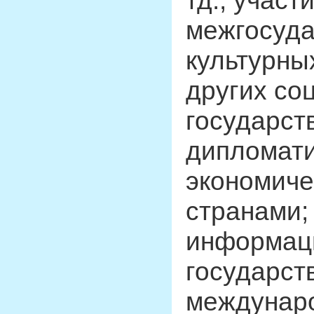
тд.; участ
межгосуда
культурны
других со
государст
дипломати
экономиче
странами;
информаци
государст
междунаро