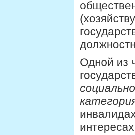
обществе
(хозяйств
государст
должностны
Одной из 
государст
социальн
категория
инвалидах
интересах