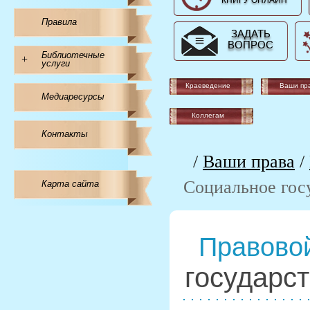
КНИГУ ОНЛАЙН
Правила
ЗАДАТЬ
ВОПРОС
Библиотечные
+
услуги
Краеведение
Ваши пр
Медиаресурсы
Коллегам
Контакты
/
Ваши права
/
Социальное гос
Карта сайта
Правовой
государс