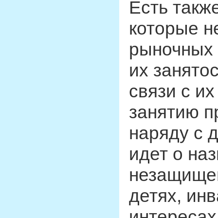
Есть такж
которые н
рыночных 
их занято
связи с и
занятию п
наряду с 
идет о на
незащищен
детях, ин
интересах