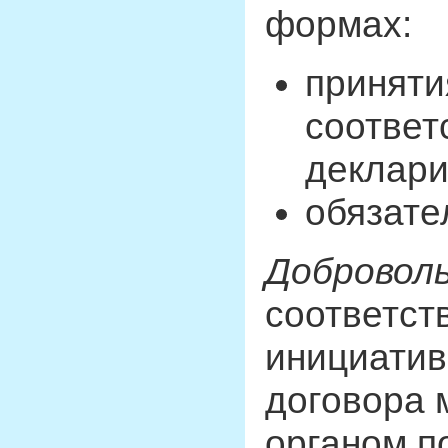
формах:
приняти
соответ
деклари
обязате
Добровол
соответст
инициатив
договора 
органом п