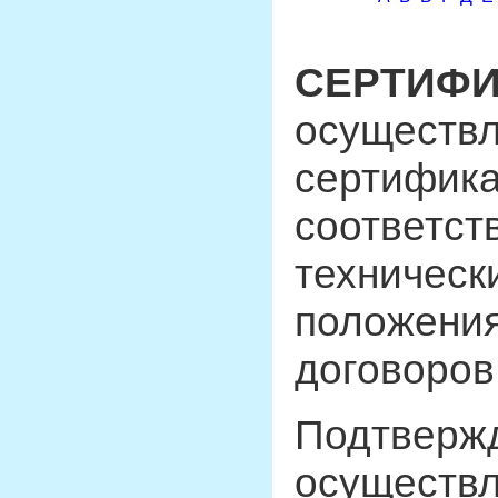
СЕРТИФ
осуществл
сертифик
соответст
техническ
положения
договоров
Подтвержд
осуществл