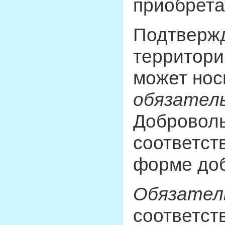
приобрета
Подтвержд
территори
может но
обязател
Добровол
соответст
форме доб
Обязател
соответст