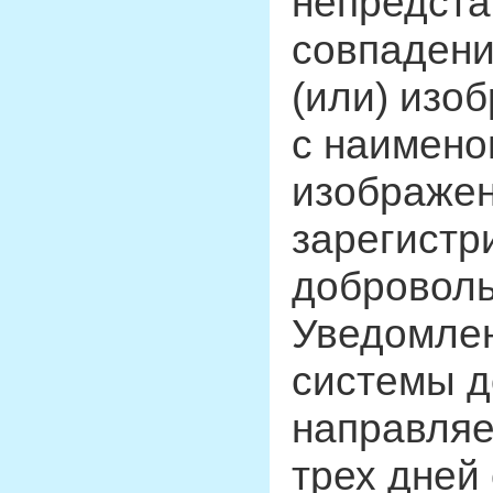
непредста
совпадени
(или) изо
с наимено
изображен
зарегистр
доброволь
Уведомлен
системы д
направляе
трех дней