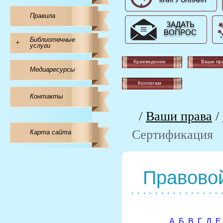
КНИГУ ОНЛАЙН
Правила
ЗАДАТЬ
ВОПРОС
Библиотечные
+
услуги
Краеведение
Ваши пр
Медиаресурсы
Коллегам
Контакты
/
Ваши права
/
Сертификация
Карта сайта
Правовой
А
Б
В
Г
Д
Е