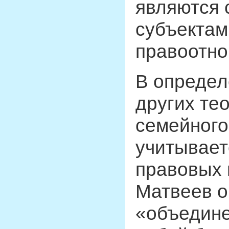
являются 
субъектам
правоотно
В определ
других те
семейного
учитывает
правовых п
Матвеев о
«объедине