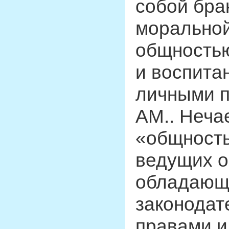
собой бра
моральной
общностью
и воспита
личными п
AM.. Неча
«общность
ведущих о
обладающ
законодат
правами и