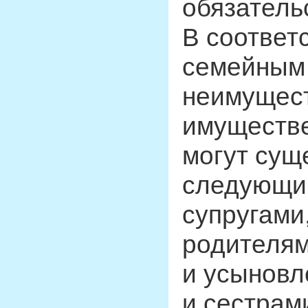
обязатель
В соответ
семейным 
неимущест
имуществе
могут сущ
следующи
супругами
родителям
и усыновл
и сестрам