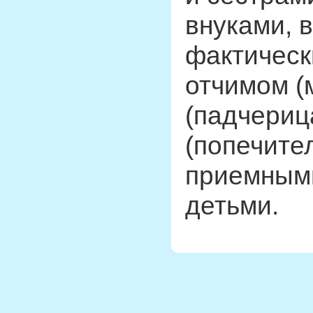
внуками, 
фактическ
отчимом (
(падчериц
(попечите
приемным
детьми.