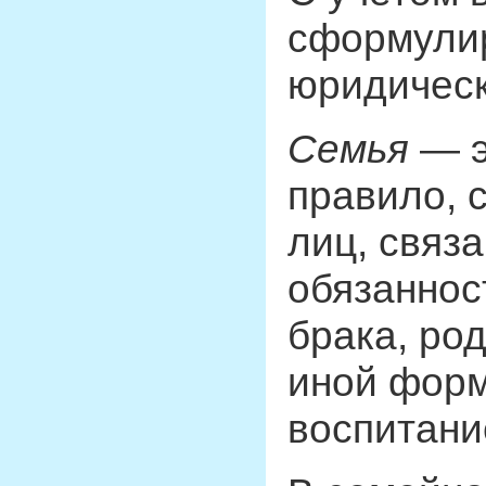
сформули
юридическ
Семья
— э
правило, 
лиц, связ
обязаннос
брака, ро
иной форм
воспитани