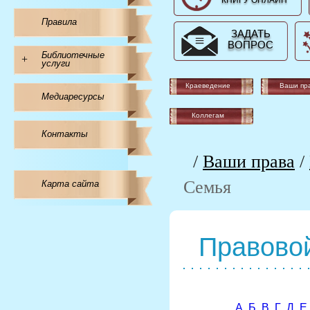
КНИГУ ОНЛАЙН
Правила
ЗАДАТЬ
ВОПРОС
Библиотечные
+
услуги
Краеведение
Ваши пр
Медиаресурсы
Коллегам
Контакты
/
Ваши права
/
Семья
Карта сайта
Правовой
А
Б
В
Г
Д
Е