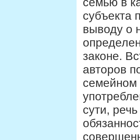
семью в к
субъекта п
выводу о 
определен
законе. В
авторов по
семейном 
употребле
сути, речь
обязаннос
совершенн