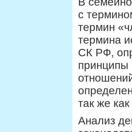
В семейно
с термино
термин «ч
термина и
СК РФ, оп
принципы 
отношений
определен
так же как
Анализ д