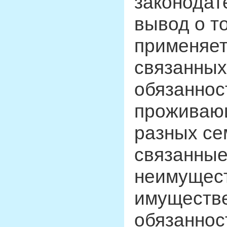
законодат
вывод о т
применяет
связанных
обязаннос
проживающ
разных се
связанны
неимущест
имуществ
обязаннос