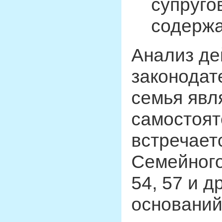
супруго
содержа
Анализ д
законодат
семья явл
самостоят
встречаетс
Семейного 
54, 57 и д
оснований