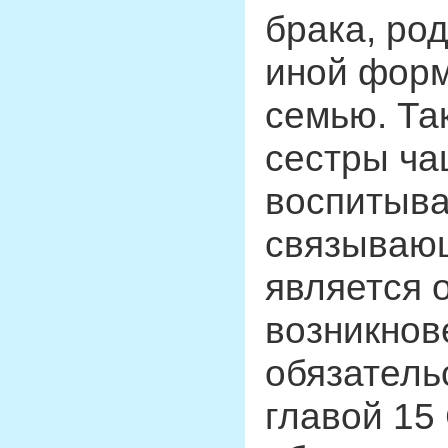
брака, ро
иной форм
семью. Та
сестры ча
воспитыва
связывающ
является 
возникнов
обязатель
главой 15