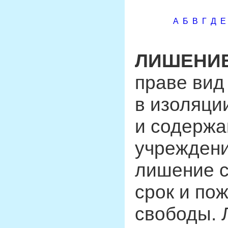
А
Б
В
Г
Д
Е
ЛИШЕНИ
праве вид
в изоляци
и содержа
учреждени
лишение 
срок и по
свободы. 