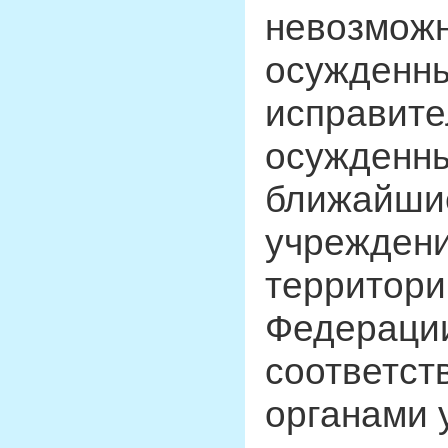
невозмож
осужденн
исправите
осужденны
ближайши
учреждени
территори
Федерации
соответс
органами 