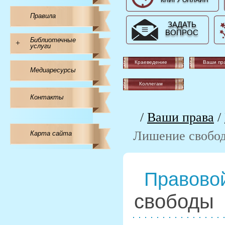
КНИГУ ОНЛАЙН
Правила
ЗАДАТЬ
ВОПРОС
Библиотечные
+
услуги
Краеведение
Ваши пр
Медиаресурсы
Коллегам
Контакты
/
Ваши права
/
Лишение свобо
Карта сайта
Правовой
свободы