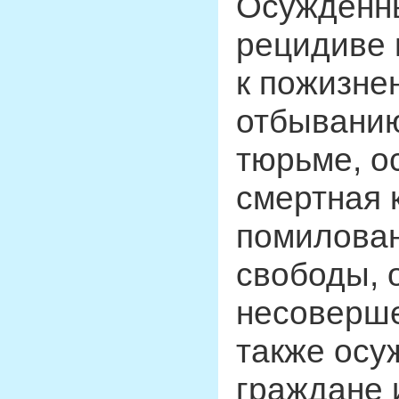
Осужденны
рецидиве 
к пожизне
отбывани
тюрьме, о
смертная 
помилова
свободы, 
несоверше
также осу
граждане 