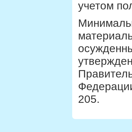
учетом по
Минималь
материаль
осужденн
утвержде
Правитель
Федерации
205.