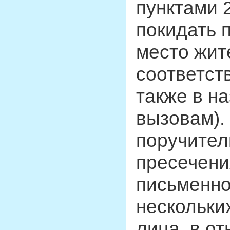
пунктами 2
покидать 
место жит
соответст
также в н
вызовам).
поручител
пресечени
письменно
нескольки
лица, в о