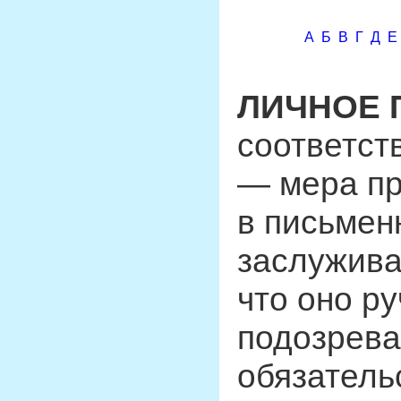
А
Б
В
Г
Д
Е
ЛИЧНОЕ 
соответст
— мера пр
в письмен
заслужива
что оно р
подозрев
обязатель