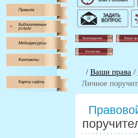
КНИГУ ОНЛАЙН
Правила
ЗАДАТЬ
ВОПРОС
Библиотечные
+
услуги
Краеведение
Ваши пр
Медиаресурсы
Коллегам
Контакты
/
Ваши права
/
Личное поручит
Карта сайта
Правовой
поручите