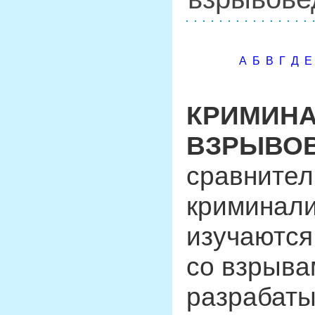
А
Б
В
Г
Д
Е
КРИМИН
ВЗРЫВО
сравнител
криминали
изучаются
со взрыва
разрабаты