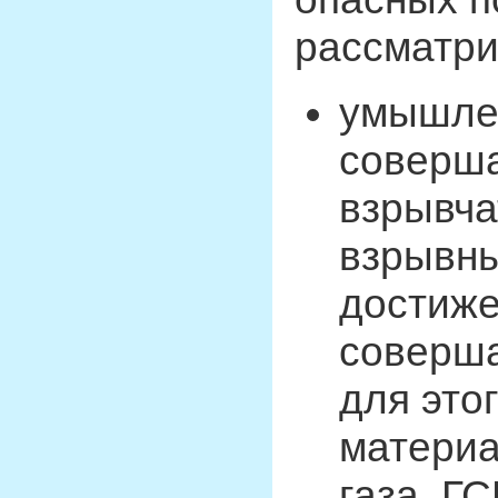
рассматри
умышле
соверш
взрывча
взрывны
достиже
соверш
для это
материа
газа, Г