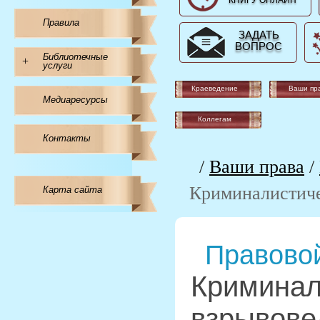
КНИГУ ОНЛАЙН
Правила
ЗАДАТЬ
ВОПРОС
Библиотечные
+
услуги
Краеведение
Ваши пр
Медиаресурсы
Коллегам
Контакты
/
Ваши права
/
Криминалистиче
Карта сайта
Правовой
Криминал
взрывове