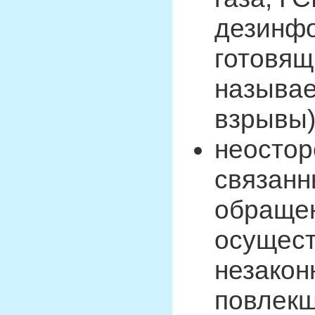
дезинфо
готовящ
называ
взрывы)
неостор
связанн
обращен
осущест
незакон
повлекш