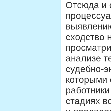
Отсюда и 
процессуа
выявлению
сходство 
просматри
анализе т
судебно-э
которыми 
работники
стадиях в