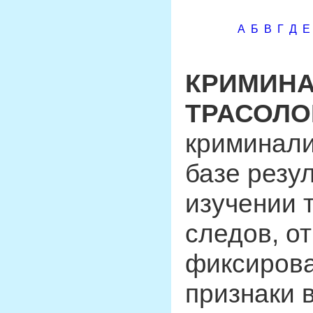
А
Б
В
Г
Д
Е
КРИМИН
ТРАСОЛО
криминали
базе резу
изучении 
следов, о
фиксиров
признаки 