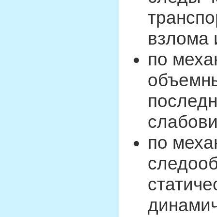
транспо
взлома 
по меха
объемны
последн
слабови
по меха
следооб
статичес
динамич