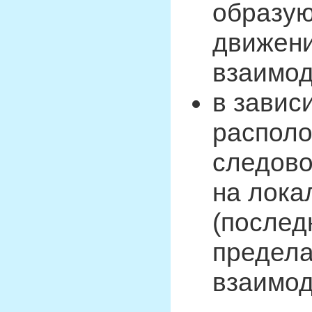
образую
движени
взаимод
в завис
располо
следов
на лока
(послед
предела
взаимод