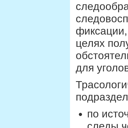
следообр
следовосп
фиксации,
целях пол
обстоятел
для уголо
Трасологи
подраздел
по исто
следы ч