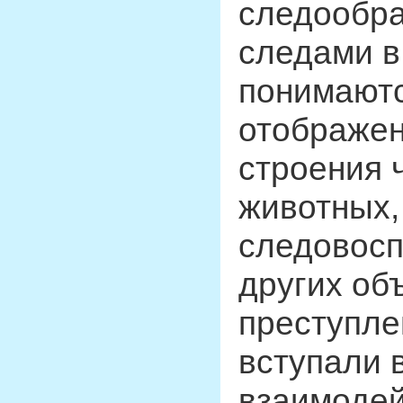
следообра
следами в
понимают
отображен
строения 
животных,
следовос
других об
преступлен
вступали 
взаимодей