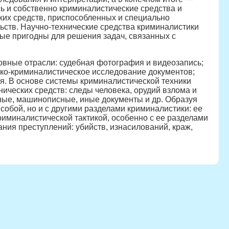
ь и собственно криминалистические средства и
ских средств, приспособленных и специально
ьств. Научно-технические средства криминалистики
рые пригодны для решения задач, связанных с
вные отрасли: судебная фотография и видеозапись;
ико-криминалистическое исследование документов;
я. В основе системы криминалистической техники
ческих средств: следы человека, орудий взлома и
сные, машинописные, иные документы и др. Образуя
 собой, но и с другими разделами криминалистики: ее
риминалистической тактикой, особенно с ее разделами
ания преступлений: убийств, изнасилований, краж,