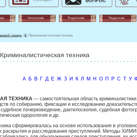
ВОПРОС
ава
Читателям
Родителям
Педагогам
авовой словарь
/
К
/
Криминалистическая техника
Криминалистическая техника
А
Б
В
Г
Д
Е
Ж
З
И
К
Л
М
Н
О
П
Р
С
Т
У
АЯ ТЕХНИКА
— самостоятельная область криминалистики
дств по собиранию, фиксации и исследованию доказательств
, судебное почерковедение, дактилоскопия, судебная фото
тическая одорология и др.
хника сформировалась на основе использования в уголовн
ях раскрытия и расследования преступлений. Методы ХИМИИ
сабливались для обнаружения следов преступления, их исс