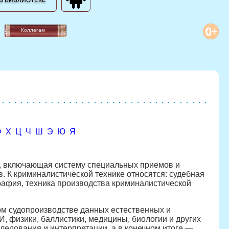
В БИБЛИОТЕКЕ
Коллегам
Ф
Х
Ц
Ч
Ш
Э
Ю
Я
, включающая систему специальных приемов и
. К криминалистической технике относятся: судебная
графия, техника производства криминалистической
ом судопроизводстве данных естественных и
, физики, баллистики, медицины, биологии и других
ледования и интерпретации, а в конечном итоге —