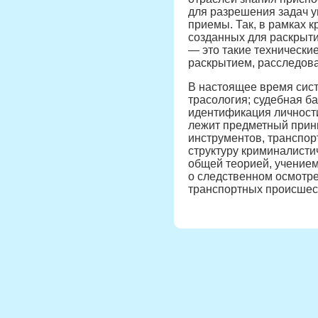
для разрешения задач у
приемы. Так, в рамках 
созданных для раскрыти
— это такие технически
раскрытием, расследов
В настоящее время сист
трасология; судебная б
идентификация личности
лежит предметный принц
инструментов, транспор
структуру криминалистич
общей теорией, учением
о следственном осмотре
транспортных происшест