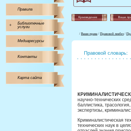
Правила
Краеведение
Ваши пр
Библиотечные
+
услуги
/
Ваши права
/
Правовой ликбез
/
Пр
Медиаресурсы
Правовой словарь:
Контакты
Карта сайта
КРИМИНАЛИСТИЧЕСК
научно-технических сре
баллистика, трасология
экспертизы, криминалис
Криминалистическая те
технических наук в цел
отраслей знания приспо