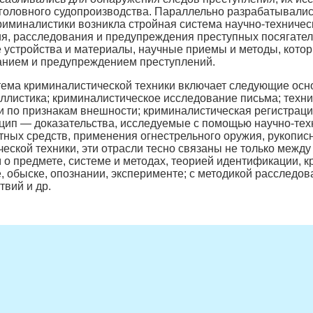
головного судопроизводства. Параллельно разрабатывалис
криминалистики возникла стройная система научно-техниче
я, расследования и предупреждения преступных посягател
е устройства и материалы, научные приемы и методы, кото
анием и предупреждением преступлений.
ема криминалистической техники включает следующие осно
аллистика; криминалистическое исследование письма; техн
 по признакам внешности; криминалистическая регистраци
ип — доказательства, исследуемые с помощью научно-техни
тных средств, применения огнестрельного оружия, рукопи
еской техники, эти отрасли тесно связаны не только между
 о предмете, системе и методах, теорией идентификации, к
, обыске, опознании, эксперименте; с методикой расследов
вий и др.