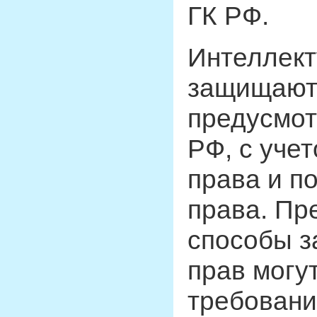
ГК РФ.
Интеллект
защищают
предусмот
РФ, с уче
права и п
права. Пр
способы з
прав могу
требовани