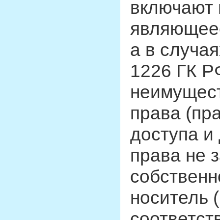
включают 
являющее
а в случа
1226 ГК Р
неимущест
права (пр
доступа и
права не 
собственн
носитель 
соответст