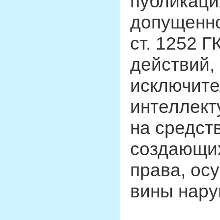
публикаци
допущенно
ст. 1252 Г
действий
исключите
интеллект
на средст
создающих
права, ос
вины наруш