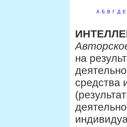
А
Б
В
Г
Д
Е
ИНТЕЛЛЕ
Авторско
на резуль
деятельно
средства 
(результа
деятельно
индивидуа