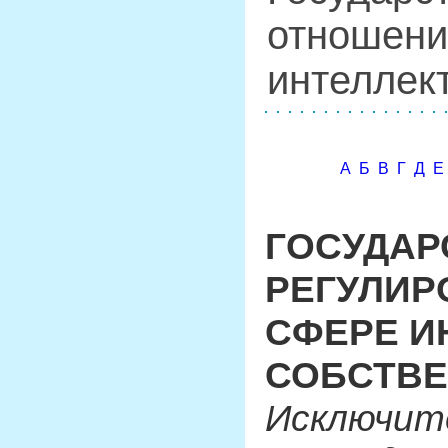
отношени
интеллек
А
Б
В
Г
Д
Е
ГОСУДАР
РЕГУЛИР
СФЕРЕ И
СОБСТВ
Исключите