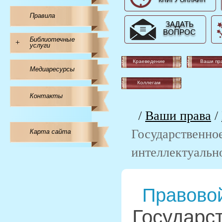
КНИГУ ОНЛАЙН
Правила
ЗАДАТЬ
ВОПРОС
Библиотечные
+
услуги
Краеведение
Ваши пр
Медиаресурсы
Коллегам
Контакты
/
Ваши права
/
Государственно
Карта сайта
интеллектуальн
Правовой
Государс