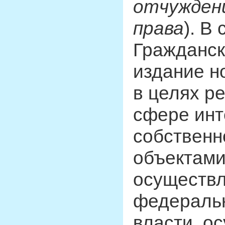
отчужден
права
). В
Гражданск
издание н
в целях р
сфере инт
собственн
объектами
осуществл
федеральн
власти, о