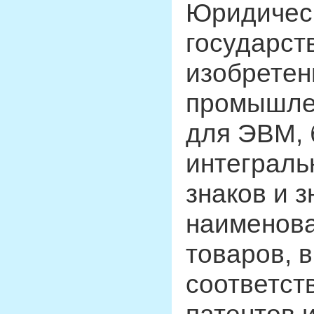
Юридическ
государст
изобретен
промышле
для ЭВМ, 
интеграль
знаков и 
наименова
товаров, 
соответст