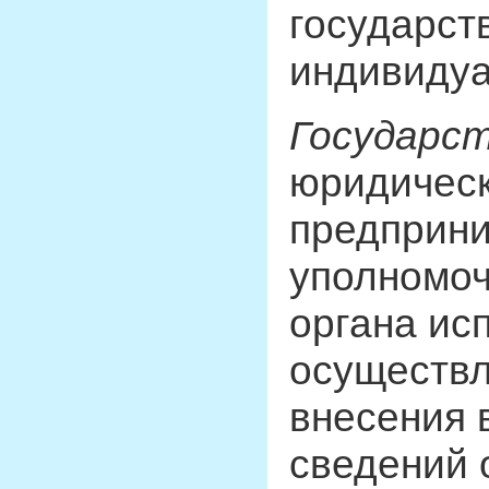
государст
индивидуа
Государс
юридическ
предприни
уполномоч
органа ис
осуществ
внесения 
сведений 