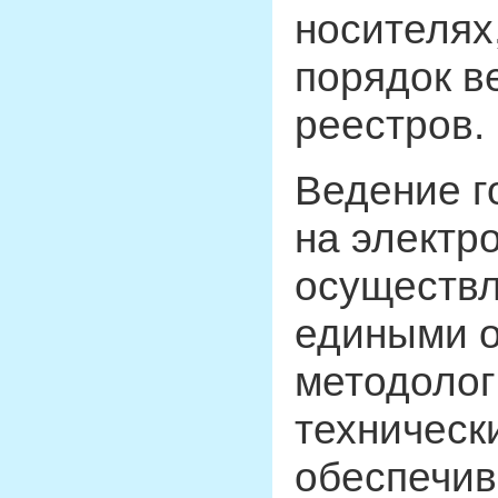
носителях
порядок в
реестров.
Ведение г
на электр
осуществл
едиными о
методолог
техническ
обеспечи