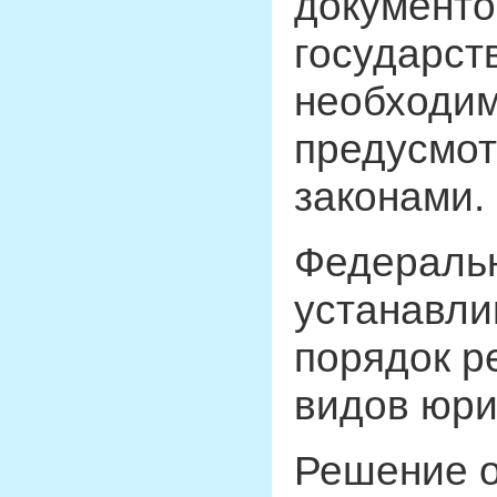
документо
государст
необходим
предусмо
законами.
Федераль
устанавли
порядок р
видов юри
Решение о