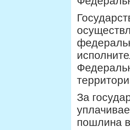
Федераль
Государст
осуществ
федераль
исполните
Федеральн
территори
За госуда
уплачивае
пошлина в