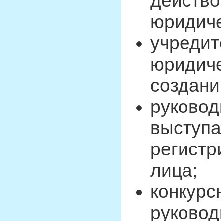
действо
юридиче
учредит
юридиче
создани
руковод
выступ
регистр
лица;
конкур
руковод