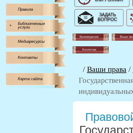
КНИГУ ОНЛАЙН
Правила
ЗАДАТЬ
ВОПРОС
Библиотечные
+
услуги
Краеведение
Ваши пр
Медиаресурсы
Коллегам
Контакты
/
Ваши права
/
Государственна
Карта сайта
индивидуальных
Правовой
Государс