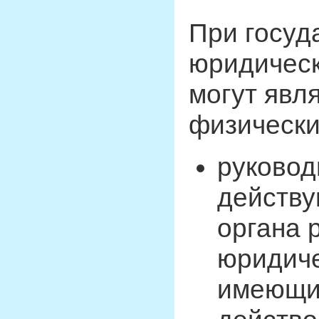
При госуд
юридическ
могут явл
физически
руковод
действу
органа 
юридиче
имеющие