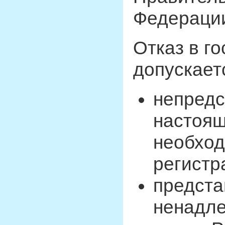
Федераци
Отказ в г
допускает
непредс
настоя
необход
регистр
предста
ненадл