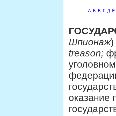
А
Б
В
Г
Д
Е
ГОСУДАР
Шпионаж
)
treason;
ф
уголовном
федераци
государст
оказание 
государст