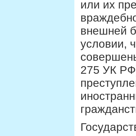
или их пр
враждебно
внешней б
условии, 
совершены
275 УК РФ
преступле
иностранн
гражданст
Государст