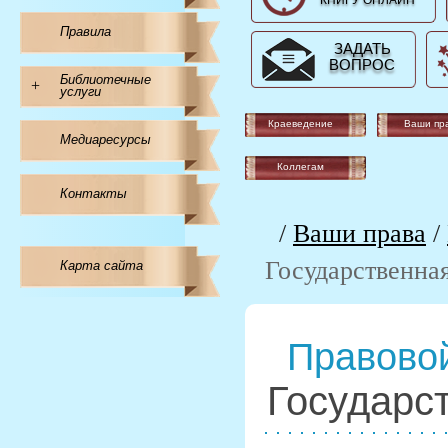
КНИГУ ОНЛАЙН
Правила
ЗАДАТЬ
ВОПРОС
Библиотечные
+
услуги
Краеведение
Ваши пр
Медиаресурсы
Коллегам
Контакты
/
Ваши права
/
Государственна
Карта сайта
Правовой
Государс