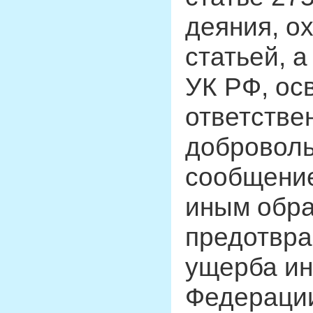
деяния, о
статьей, а
УК РФ, ос
ответстве
добровол
сообщение
иным обра
предотвр
ущерба ин
Федерации