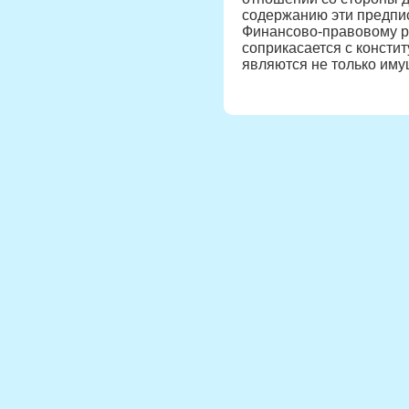
содержанию эти предпи
Финансово-правовому р
соприкасается с консти
являются не только им