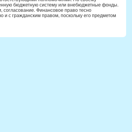
венную бюджетную систему или внебюджетные фонды.
, согласование. Финансовое право тесно
о и с гражданским правом, поскольку его предметом