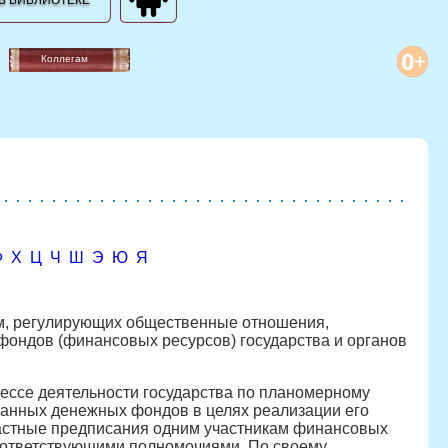
В БИБЛИОТЕКЕ
Коллегам
Ф
Х
Ц
Ч
Ш
Э
Ю
Я
рм, регулирующих общественные отношения,
фондов (финансовых ресурсов) государства и органов
ссе деятельности государства по планомерному
анных денежных фондов в целях реализации его
ластные предписания одним участникам финансовых
соответствующими полномочиями. По своему