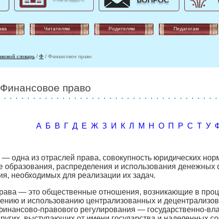
ВОПРОС
ава
Читателям
Родителям
Педагогам
авовой словарь
/
Ф
/
Финансовое право
Финансовое право
А
Б
В
Г
Д
Е
Ж
З
И
К
Л
М
Н
О
П
Р
С
Т
У
— одна из отраслей права, совокупность юридических но
 образования, распределения и использования денежных 
я, необходимых для реализации их задач.
рава — это общественные отношения, возникающие в проце
ению и использованию централизованных и децентрализов
 финансово-правового регулирования — государственно-в
других, выступающих от имени государства и наделенных 