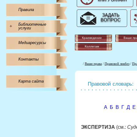
КНИГУ ОНЛАЙН
Правила
ЗАДАТЬ
ВОПРОС
Библиотечные
+
услуги
Краеведение
Ваши пр
Медиаресурсы
Коллегам
Контакты
/
Ваши права
/
Правовой ликбез
/
Пр
Карта сайта
Правовой словарь:
А
Б
В
Г
Д
Е
ЭКСПЕРТИЗА
(см.:
Суд