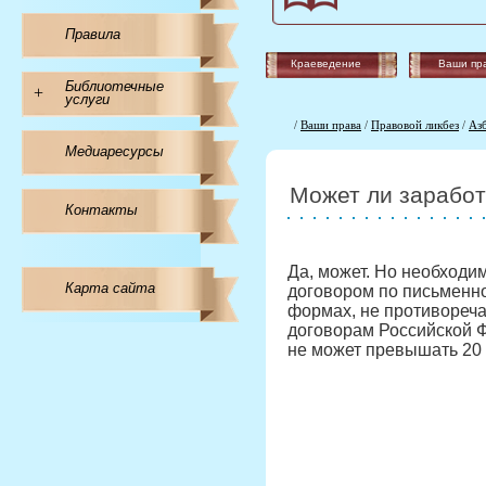
Правила
Краеведение
Ваши пр
Библиотечные
+
услуги
/
Ваши права
/
Правовой ликбез
/
Аз
Медиаресурсы
Может ли заработ
Контакты
Да, может. Но необходи
Карта сайта
договором по письменно
формах, не противореч
договорам Российской 
не может превышать 20 