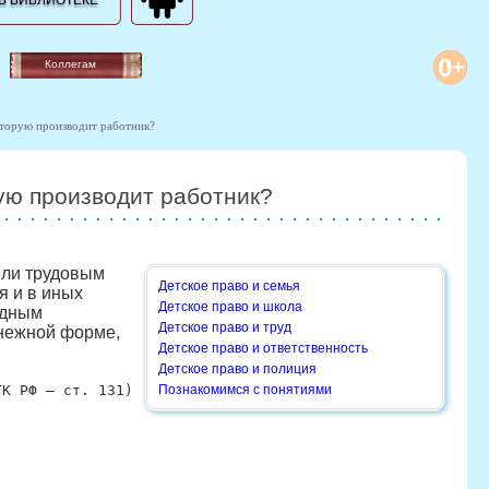
В БИБЛИОТЕКЕ
Коллегам
оторую производит работник?
ую производит работник?
 или трудовым
Детское право и семья
я и в иных
Детское право и школа
одным
Детское право и труд
енежной форме,
Детское право и ответственность
Детское право и полиция
ТК РФ — ст. 131)
Познакомимся с понятиями