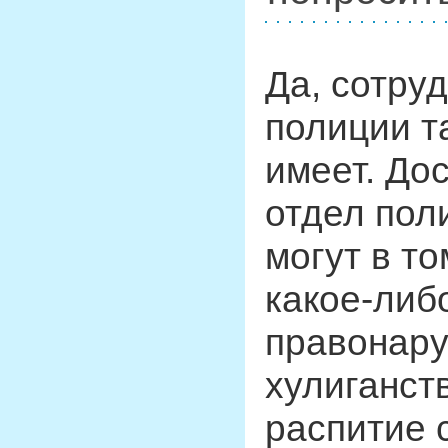
Да, сотру
полиции т
имеет. До
отдел пол
могут в т
какое-либ
правонару
хулиганст
распитие 