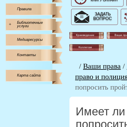
КНИГУ ОНЛАЙН
Правила
ЗАДАТЬ
ВОПРОС
Библиотечные
+
услуги
Краеведение
Ваши пр
Медиаресурсы
Коллегам
Контакты
/
Ваши права
/
право и полици
Карта сайта
попросить пройт
Имеет ли
попросить