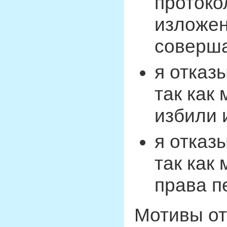
протокол
изложен
соверш
я отказ
так как
избили 
я отказ
так как
права п
Мотивы от