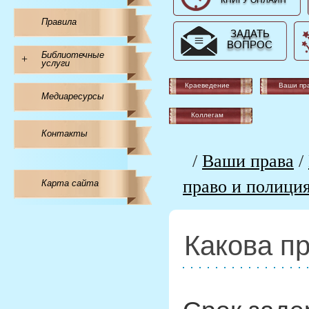
КНИГУ ОНЛАЙН
Правила
ЗАДАТЬ
ВОПРОС
Библиотечные
+
услуги
Краеведение
Ваши пр
Медиаресурсы
Коллегам
Контакты
/
Ваши права
/
право и полици
Карта сайта
Какова п