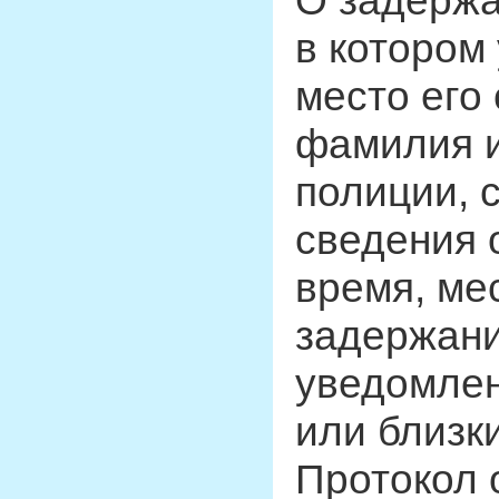
О задержа
в котором
место его
фамилия и
полиции, 
сведения 
время, ме
задержани
уведомлен
или близк
Протокол 