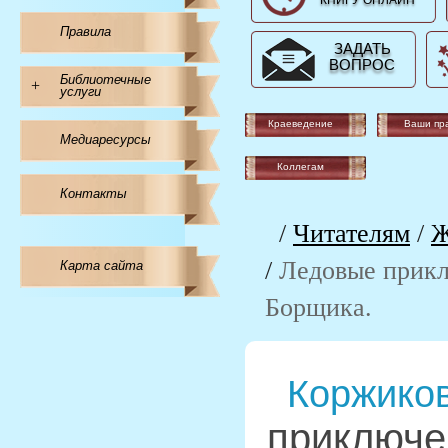
КНИГУ ОНЛАЙН
Правила
ЗАДАТЬ
ВОПРОС
Библиотечные
+
услуги
Краеведение
Ваши пр
Медиаресурсы
Коллегам
Контакты
/
Читателям
/
Ж
/
Ледовые прикл
Карта сайта
Борщика.
Коржиков
приключе