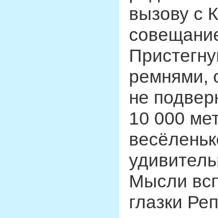
вызову с 
совещание
Пристегну
ремнями, 
не подверн
10 000 ме
весёленьк
удивитель
Мысли всп
глазки Ре