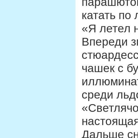
парашютом
катать по 
«Я летел 
Впереди з
стюардесс
чашек с б
иллюминат
среди льд
«Светлячо
настоящая
Дальше сн