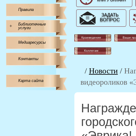
КНИГУ ОНЛАЙН
Правила
ЗАДАТЬ
ВОПРОС
Библиотечные
+
услуги
Краеведение
Ваши пр
Медиаресурсы
Коллегам
Контакты
/
Новости
/
Наг
видеороликов «
Карта сайта
Награжде
городског
«Эврика!